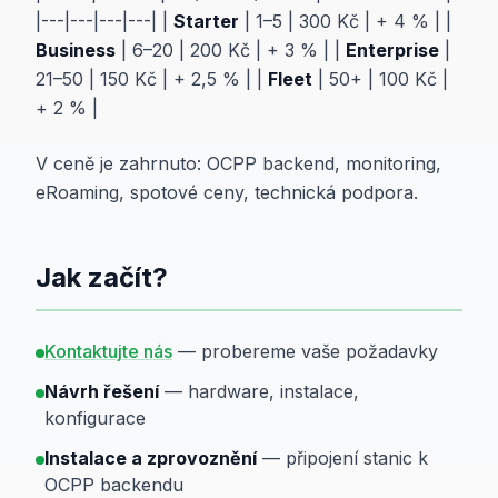
|---|---|---|---| |
Starter
| 1–5 | 300 Kč | + 4 % | |
Business
| 6–20 | 200 Kč | + 3 % | |
Enterprise
|
21–50 | 150 Kč | + 2,5 % | |
Fleet
| 50+ | 100 Kč |
+ 2 % |
V ceně je zahrnuto: OCPP backend, monitoring,
eRoaming, spotové ceny, technická podpora.
Jak začít?
Kontaktujte nás
— probereme vaše požadavky
Návrh řešení
— hardware, instalace,
konfigurace
Instalace a zprovoznění
— připojení stanic k
OCPP backendu