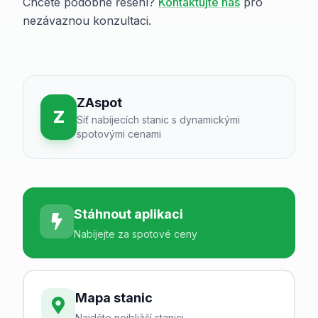
Chcete podobné řešení?
Kontaktujte nás
pro
nezávaznou konzultaci.
ZAspot
Z
Síť nabíjecích stanic s dynamickými
spotovými cenami
Stáhnout aplikaci
Nabíjejte za spotové ceny
Mapa stanic
Najděte nejbližší stanici