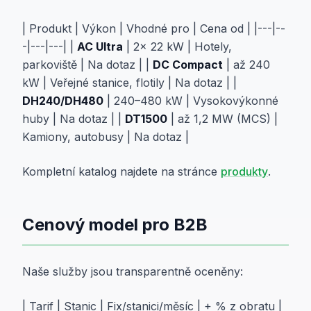
| Produkt | Výkon | Vhodné pro | Cena od | |---|--
-|---|---| |
AC Ultra
| 2× 22 kW | Hotely,
parkoviště | Na dotaz | |
DC Compact
| až 240
kW | Veřejné stanice, flotily | Na dotaz | |
DH240/DH480
| 240–480 kW | Vysokovýkonné
huby | Na dotaz | |
DT1500
| až 1,2 MW (MCS) |
Kamiony, autobusy | Na dotaz |
Kompletní katalog najdete na stránce
produkty
.
Cenový model pro B2B
Naše služby jsou transparentně oceněny:
| Tarif | Stanic | Fix/stanici/měsíc | + % z obratu |