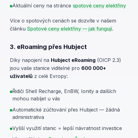
Aktuální ceny na stránce
spotové ceny elektřiny
Více o spotových cenách se dozvíte v našem
článku
Spotové ceny elektřiny — jak fungují
.
3. eRoaming přes Hubject
Díky napojení na
Hubject eRoaming
(OICP 2.3)
jsou vaše stanice viditelné pro
600 000+
uživatelů
z celé Evropy:
Řidiči Shell Recharge, EnBW, Ionity a dalších
mohou nabíjet u vás
Automatické zúčtování přes Hubject — žádná
administrativa
Vyšší využití stanic = lepší návratnost investice