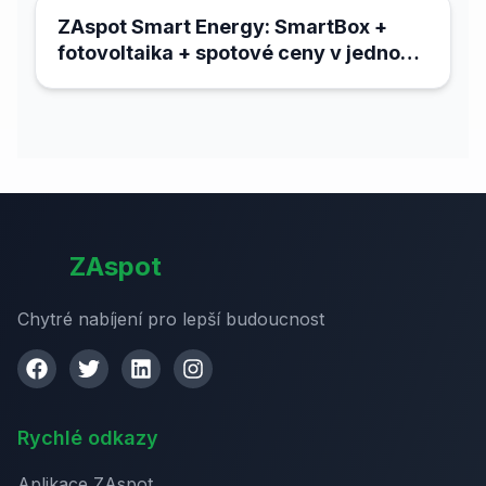
ZAspot Smart Energy: SmartBox +
fotovoltaika + spotové ceny v jednom
systému
ZAspot
Chytré nabíjení pro lepší budoucnost
Rychlé odkazy
Aplikace ZAspot