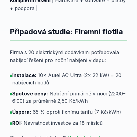
Kompletní řešení
| Hardware + software + platby
+ podpora |
Případová studie: Firemní flotila
Firma s 20 elektrickými dodávkami potřebovala
nabíjecí řešení pro noční nabíjení v depu:
Instalace:
10× Autel AC Ultra (2× 22 kW) = 20
nabíjecích bodů
Spotové ceny:
Nabíjení primárně v noci (22:00–
6:00) za průměrně 2,50 Kč/kWh
Úspora:
65 % oproti fixnímu tarifu (7 Kč/kWh)
ROI:
Návratnost investice za 18 měsíců