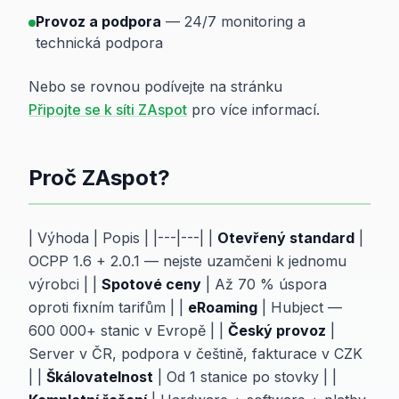
Provoz a podpora
— 24/7 monitoring a
technická podpora
Nebo se rovnou podívejte na stránku
Připojte se k síti ZAspot
pro více informací.
Proč ZAspot?
| Výhoda | Popis | |---|---| |
Otevřený standard
|
OCPP 1.6 + 2.0.1 — nejste uzamčeni k jednomu
výrobci | |
Spotové ceny
| Až 70 % úspora
oproti fixním tarifům | |
eRoaming
| Hubject —
600 000+ stanic v Evropě | |
Český provoz
|
Server v ČR, podpora v češtině, fakturace v CZK
| |
Škálovatelnost
| Od 1 stanice po stovky | |