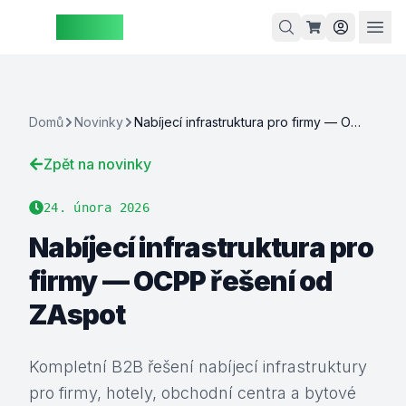
ZAspot
Košík
Domů
Novinky
Nabíjecí infrastruktura pro firmy — OCPP řešení od ZAspot
Zpět na novinky
Košík je
prázdný
24. února 2026
rohlédněte
Nabíjecí infrastruktura pro
si naše
firmy — OCPP řešení od
produkty
ZAspot
Kompletní B2B řešení nabíjecí infrastruktury
pro firmy, hotely, obchodní centra a bytové