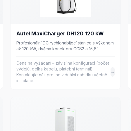
Autel MaxiCharger DH120 120 kW
Profesionální DC rychlonabíjecí stanice s výkonem
až 120 kW, dvěma konektory CCS2 a 15,6"
dotykovým displejem. Hloubka pouhých 250 mm.
Cena na vyžádání – závisí na konfiguraci (počet
výdejů, délka kabelu, platební terminál).
→
Kontaktujte nás pro individuální nabídku včetně
instalace.