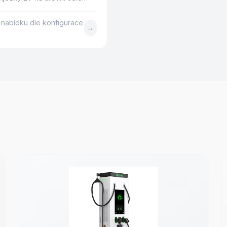
í nabídku dle konfigurace
→