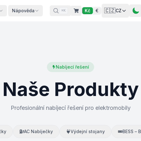
🇨🇿
Nápověda
Kč
€
CZ
⌘K
Nabíjecí řešení
Naše Produkty
Profesionální nabíjecí řešení pro elektromobily
čky
AC Nabíječky
Výdejní stojany
BESS – B