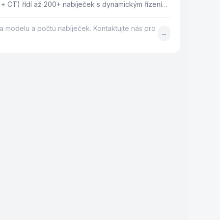
 + CT) řídí až 200+ nabíječek s dynamickým řízením
ízením (ALM). Bezdrátová komunikace Wi-SUN až 1
S.
a modelu a počtu nabíječek. Kontaktujte nás pro
→