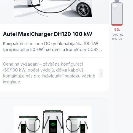
5%
Autel MaxiCharger DH120 100 kW
Scroll to
charge
Kompaktní all-in-one DC rychlonabíječka 100 kW
(přepínatelně 50 kW) se dvěma konektory CCS2 a
8" displejem. Hloubka pouhých 250 mm.
Cena na vyžádání – závisí na konfiguraci
(50/100 kW, počet výdejů, délka kabelu).
→
Kontaktujte nás pro individuální nabídku včetně
instalace.