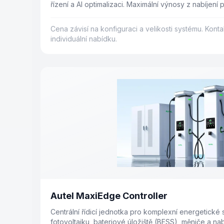
řízení a AI optimalizaci. Maximální výnosy z nabíjení 
nákladech — snížení o více než 30 %.
Cena závisí na konfiguraci a velikosti systému. Konta
individuální nabídku.
Autel MaxiEdge Controller
Centrální řídicí jednotka pro komplexní energetické
fotovoltaiku, bateriové úložiště (BESS), měniče a na