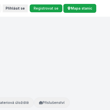
Přihlásit se
Registrovat se
Mapa stanic
ateriová úložiště
Příslušenství