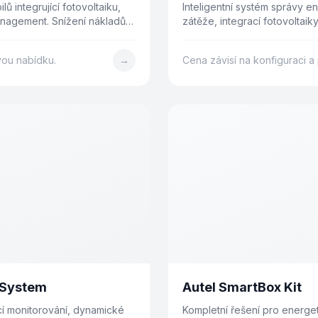
ů integrující fotovoltaiku,
Inteligentní systém správy e
management. Snížení nákladů
zátěže, integrací fotovoltai
systému.
ovou nabídku.
→
Cena závisí na konfiguraci a 
 System
Autel SmartBox Kit
cí monitorování, dynamické
Kompletní řešení pro energet