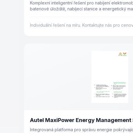
Komplexní inteligentní řešení pro nabíjení elektromobil
bateriové úložiště, nabíjecí stanice a energetický 
na energii o více než 30 %.
Individuální řešení na míru. Kontaktujte nás pro cen
Autel MaxiPower Energy Management
Integrovaná platforma pro správu energie pokrývají