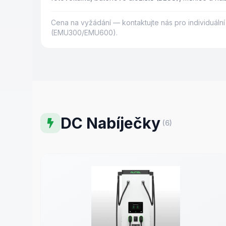
lokality.
Cena na vyžádání — kontaktujte nás pro individuáln
(EMU300/EMU600).
DC Nabíječky
(
6
)