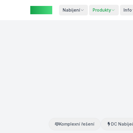
ZAspot
Košík
Nabíjení
Produkty
Info
Košík je
prázdný
rohlédněte
si naše
produkty
Komplexní řešení
DC Nabíje