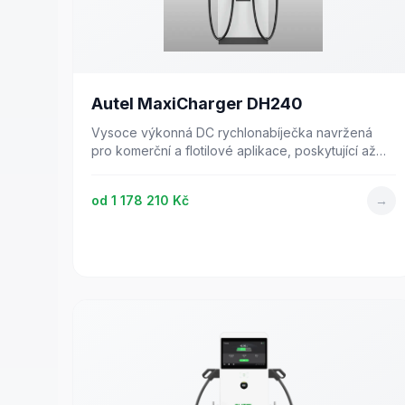
Autel MaxiCharger DH240
Vysoce výkonná DC rychlonabíječka navržená
pro komerční a flotilové aplikace, poskytující až
240 kW nabíjecího výkonu.
od
1 178 210 Kč
→