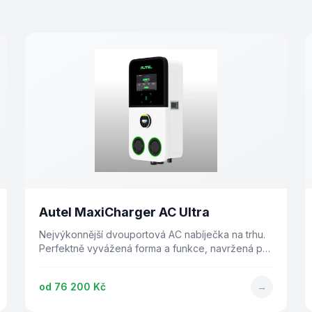
Autel MaxiCharger AC Ultra
Nejvýkonnější dvouportová AC nabíječka na trhu.
Perfektně vyvážená forma a funkce, navržená pro
aplikace s omezeným prostorem.
od
76 200 Kč
→