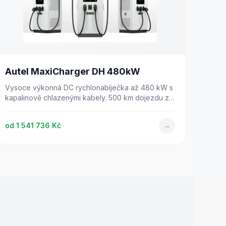
Autel MaxiCharger DH 480kW
Vysoce výkonná DC rychlonabíječka až 480 kW s
kapalinově chlazenými kabely. 500 km dojezdu za
pouhých 10 minut.
od
1 541 736 Kč
→