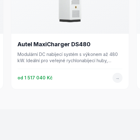
Autel MaxiCharger DS480
Modulární DC nabíjecí systém s výkonem až 480
kW. Ideální pro veřejné rychlonabíjecí huby,
firemní flotily a logistická centra.
od
1 517 040 Kč
→