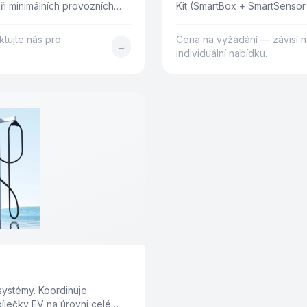
při minimálních provozních
Kit (SmartBox + SmartSensor
zátěže (DLB) a adaptivním ř
km, kompatibilní s FVE a BES
ktujte nás pro
Cena na vyžádání — závisí n
→
individuální nabídku.
 systémy. Koordinuje
bíječky EV na úrovni celé