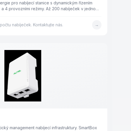
nergie pro nabíjecí stanice s dynamickým řízením
ky a 4 provozními režimy. Až 200 nabíječek v jednom
počtu nabíječek. Kontaktujte nás.
→
ický management nabíjecí infrastruktury. SmartBox