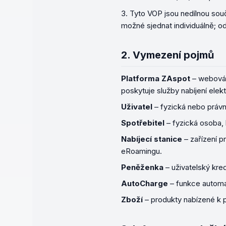
Tyto VOP jsou nedílnou sou
možné sjednat individuálně; od
2.
Vymezení pojmů
Platforma ZAspot
–
webová 
poskytuje služby nabíjení elek
Uživatel
–
fyzická nebo právni
Spotřebitel
–
fyzická osoba,
Nabíjecí stanice
–
zařízení p
eRoamingu.
Peněženka
–
uživatelský kred
AutoCharge
–
funkce automat
Zboží
–
produkty nabízené k p