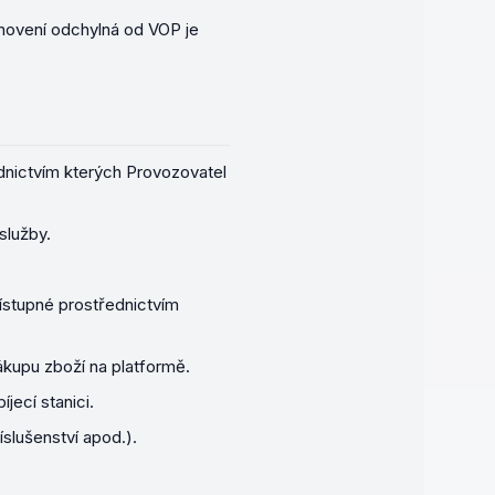
novení odchylná od VOP je
dnictvím kterých Provozovatel
služby.
řístupné prostřednictvím
nákupu zboží na platformě.
jecí stanici.
íslušenství apod.).