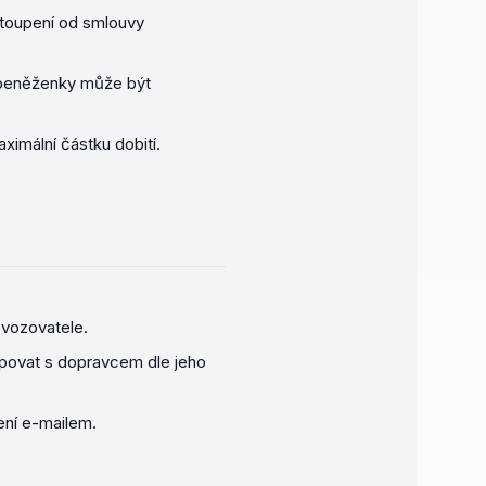
stoupení od smlouvy
z peněženky může být
ximální částku dobití.
ovozovatele.
tupovat s dopravcem dle jeho
ení e-mailem.