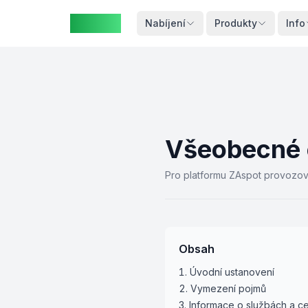
ZAspot
Košík
Nabíjení
Produkty
Info
Košík je
Všeobecné 
prázdný
Pro platformu ZAspot provozo
rohlédněte
si naše
produkty
Obsah
Úvodní ustanovení
Vymezení pojmů
Informace o službách a c