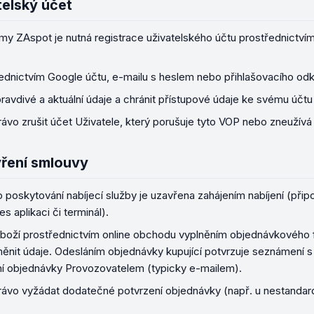
telský účet
ormy ZAspot je nutná registrace uživatelského účtu prostřednictv
ednictvím Google účtu, e-mailu s heslem nebo přihlašovacího odka
pravdivé a aktuální údaje a chránit přístupové údaje ke svému účtu
rávo zrušit účet Uživatele, který porušuje tyto VOP nebo zneužívá
ření smlouvy
poskytování nabíjecí služby je uzavřena zahájením nabíjení (připoj
 aplikaci či terminál).
zboží prostřednictvím online obchodu vyplněním objednávkového 
měnit údaje. Odesláním objednávky kupující potvrzuje seznámení s
í objednávky Provozovatelem (typicky e-mailem).
právo vyžádat dodatečné potvrzení objednávky (např. u nestandar