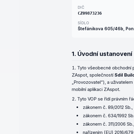
DIČ
CZ09873236
SÍDLO
Štefánikova 605/46b
,
Pon
1.
Úvodní ustanovení
Tyto všeobecné obchodní po
ZAspot, společností
Sdil Bui
„Provozovatel“), a uživatelem 
mobilní aplikaci ZAspot.
Tyto VOP se řídí právním ř
zákonem č. 89/2012 Sb.,
zákonem č. 634/1992 Sb.,
zákonem č. 311/2006 Sb.
nařízením (EU) 2016/679 