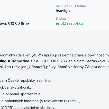
DATOVÁ SCHRÁNKA
9su4hja
E-MAIL
ava,
612 00
Brno
info@zaspot.cz
dmínky (dále jen „VOP“) upravují vzájemná práva a povinnosti 
lding Automotive s.r.o.
, IČO:
09873236
, se sídlem
Štefánikova 6
služeb (dále jen „Uživatel“) při využívání platformy ZAspot dost
ádem České republiky, zejména:
 občanský zákoník,
 o ochraně spotřebitele,
, o pohonných hmotách (v relevantním rozsahu),
(GDPR) a souvisejícími předpisy.