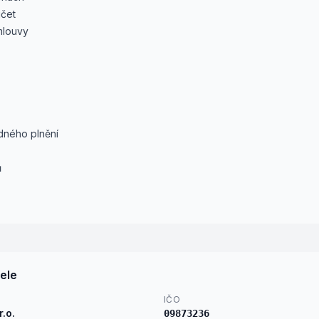
účet
mlouvy
dného plnění
ů
ele
IČO
r.o.
09873236