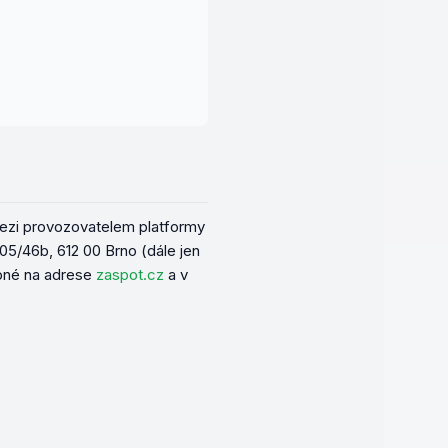
mezi provozovatelem platformy
05/46b, 612 00 Brno
(dále jen
upné na adrese
zaspot.cz
a v