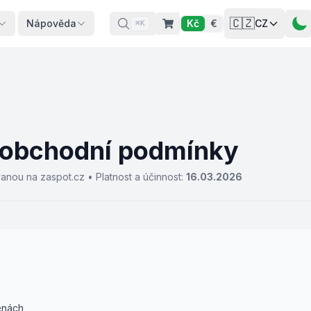
🇨🇿
Nápověda
Kč
€
CZ
⌘K
obchodní podmínky
vanou na zaspot.cz
•
Platnost a účinnost
:
16.03.2026
enách