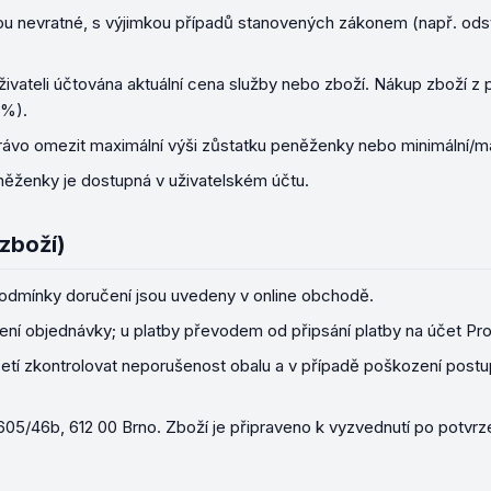
ou nevratné, s výjimkou případů stanovených zákonem (např. od
živateli účtována aktuální cena služby nebo zboží. Nákup zboží 
 %).
rávo omezit maximální výši zůstatku peněženky nebo minimální/ma
něženky je dostupná v uživatelském účtu.
zboží)
odmínky doručení jsou uvedeny v online obchodě.
zení objednávky; u platby převodem od připsání platby na účet Pr
vzetí zkontrolovat neporušenost obalu a v případě poškození pos
 605/46b
,
612 00
Brno
. Zboží je připraveno k vyzvednutí po potvrz