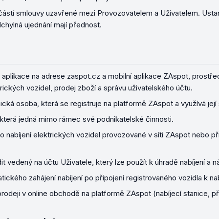
částí smlouvy uzavřené mezi Provozovatelem a Uživatelem. Usta
chylná ujednání mají přednost.
aplikace na adrese zaspot.cz a mobilní aplikace ZAspot, prostře
trických vozidel, prodej zboží a správu uživatelského účtu.
cká osoba, která se registruje na platformě ZAspot a využívá její 
 která jedná mimo rámec své podnikatelské činnosti.
ro nabíjení elektrických vozidel provozované v síti ZAspot nebo p
it vedený na účtu Uživatele, který lze použít k úhradě nabíjení a 
ického zahájení nabíjení po připojení registrovaného vozidla k nabí
rodeji v online obchodě na platformě ZAspot (nabíjecí stanice, př