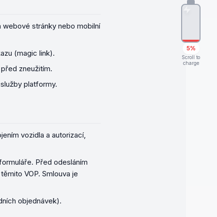
ím webové stránky nebo mobilní
5%
zu (magic link).
Scroll to
charge
 před zneužitím.
 služby platformy.
ením vozidla a autorizací,
formuláře. Před odesláním
 těmito VOP. Smlouva je
dních objednávek).