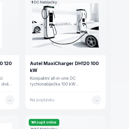
DC Nabíječky
0 120
Autel MaxiCharger DH120 100
kW
cí
Kompaktní all-in-one DC
, dvěma
rychlonabíječka 100 kW
ykovým
(přepínatelně 50 kW) se dvěma
250 mm.
konektory CCS2 a 8" displejem.
→
Na poptávku
→
Hloubka pouhých 250 mm.
Koupit online