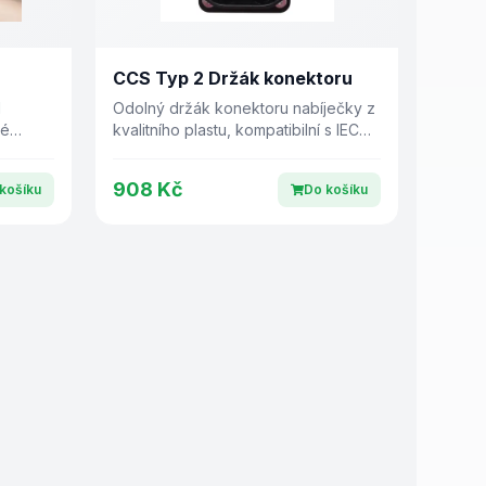
CCS Typ 2 Držák konektoru
l
Odolný držák konektoru nabíječky z
né
kvalitního plastu, kompatibilní s IEC
IP65
62196-3.
dem
908 Kč
košíku
Do košíku
o