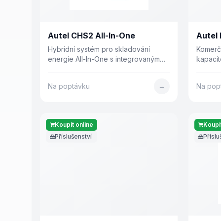
Autel CHS2 All-In-One
Autel
Hybridní systém pro skladování
Komerč
energie All-In-One s integrovaným
kapacit
střídačem, baterií LiFePO4 a až 100
200 kW
kWh kapacitou. Předinstalován z
chlazení
Na poptávku
→
Na pop
výroby.
Koupit online
Koupit
Příslušenství
Příslu