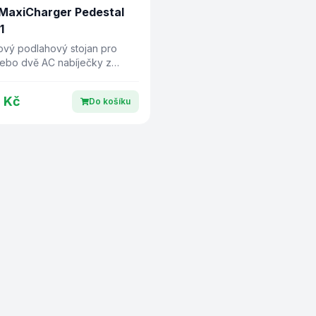
 MaxiCharger Pedestal
1
ový podlahový stojan pro
nebo dvě AC nabíječky z
é oceli.
 Kč
Do košíku