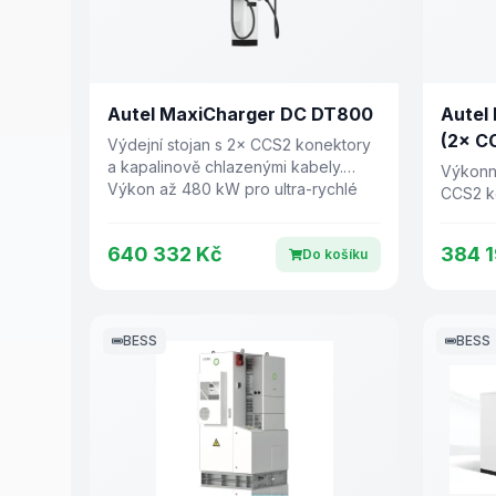
Autel MaxiCharger DC DT800
Autel
(2× C
Výdejní stojan s 2× CCS2 konektory
a kapalinově chlazenými kabely.
Výkonný
Výkon až 480 kW pro ultra-rychlé
CCS2 k
nabíjení.
kW.
640 332 Kč
384 1
Do košíku
BESS
BESS