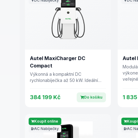
DC Nabíječky
DC Na
Autel MaxiCharger DC
Autel
Compact
Modulár
výkonem
Výkonná a kompaktní DC
veřejné
rychlonabíječka až 50 kW. Ideální
flotily 
pro veřejné, komerční i rezidenční
aplikace.
384 199 Kč
1 835
Do košíku
Koupit online
Koupit
AC Nabíječky
AC Na