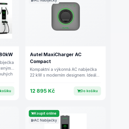
AC Nabíječky
480kW
Autel MaxiCharger AC
Compact
bíječka
zenými
Kompaktní a výkonná AC nabíječka
pouhých
22 kW s moderním designem. Ideální
pro domácnosti i komerční prostory.
12 895 Kč
košíku
Do košíku
Koupit online
AC Nabíječky