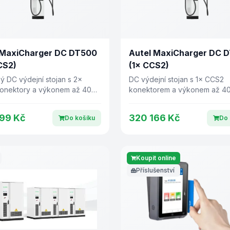
 MaxiCharger DC DT500
Autel MaxiCharger DC 
CS2)
(1× CCS2)
 DC výdejní stojan s 2×
DC výdejní stojan s 1× CCS2
onektory a výkonem až 400
konektorem a výkonem až 4
99 Kč
320 166 Kč
Do košíku
Do 
Koupit online
Příslušenství