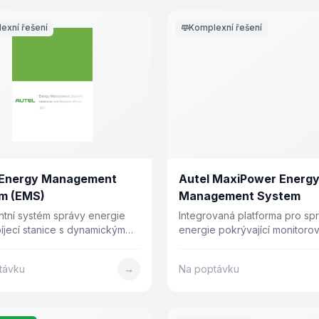
exní řešení
Komplexní řešení
 Energy Management
Autel MaxiPower Energ
m (EMS)
Management System
entní systém správy energie
Integrovaná platforma pro sp
íjecí stanice s dynamickým
energie pokrývající monitorov
 zátěže, integrací fotovoltaiky
dynamické řízení a AI optimali
vozními režimy. Až 200
Maximální výnosy z nabíjení p
távku
→
Na poptávku
ek v jednom systému.
minimálních provozních nákl
snížení o více než 30 %.