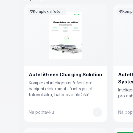
Komplexní řešení
Kompl
Autel iGreen Charging Solution
Autel
Syste
Komplexní inteligentní řešení pro
nabíjení elektromobilů integrující
Intelig
fotovoltaiku, bateriové úložiště,
pro nab
nabíjecí stanice a energetický
řízením
management. Snížení nákladů na
a 4 pro
Na poptávku
→
Na pop
energii o více než 30 %.
nabíječ