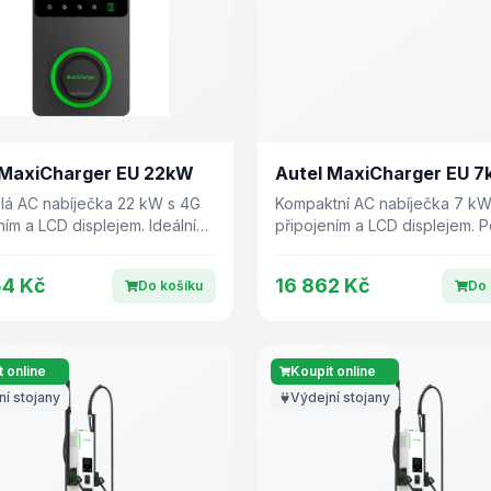
 MaxiCharger EU 22kW
Autel MaxiCharger EU 
lá AC nabíječka 22 kW s 4G
Kompaktní AC nabíječka 7 kW
ním a LCD displejem. Ideální
připojením a LCD displejem. P
ácnosti i komerční prostory.
volba pro domácí nabíjení.
54 Kč
16 862 Kč
Do košíku
Do 
 online
Koupit online
ní stojany
Výdejní stojany