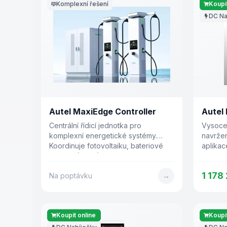
Komplexní řešení
Koupit
DC Na
Autel MaxiEdge Controller
Autel
Centrální řídicí jednotka pro
Vysoce
komplexní energetické systémy.
navržen
Koordinuje fotovoltaiku, bateriové
aplikac
úložiště (BESS), měniče a nabíječky
nabíjec
EV na úrovni celé lokality.
1 178
Na poptávku
→
Koupit online
Koupit