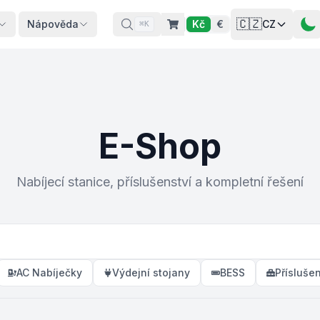
🇨🇿
Nápověda
Kč
€
CZ
⌘K
E-Shop
Nabíjecí stanice, příslušenství a kompletní řešení
AC Nabíječky
Výdejní stojany
BESS
Příslušen