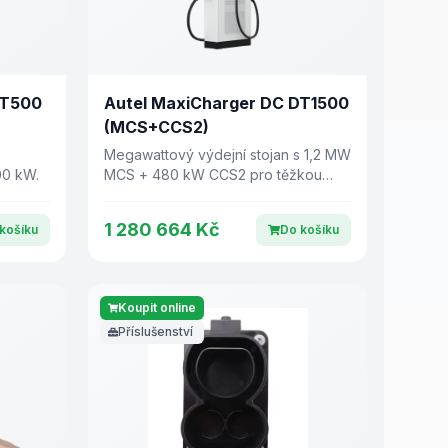
DT500
Autel MaxiCharger DC DT1500
(MCS+CCS2)
Megawattový výdejní stojan s 1,2 MW
00 kW.
MCS + 480 kW CCS2 pro těžkou
dopravu.
1 280 664 Kč
košíku
Do košíku
Koupit online
Příslušenství