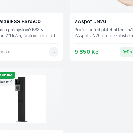
 MaxiESS ESA500
ZAspot UN20
ní a průmyslové ESS s
Profesionální platební terminá
ou 211 kWh, škálovatelné od
ZAspot UN20 pro bezobsluž
h do 2+ MWh. Kapalinové
automaty a nabíjecí stanice s 
, AI řízení, IP55.
ochranou. Pracuje s backen
9 850 Kč
távku
→
Do 
ZAspot.cz, peníze chodí přím
provozovateli.
 online
šenství