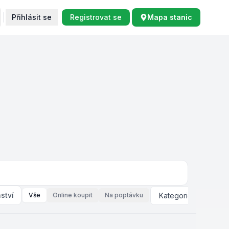
Přihlásit se
Registrovat se
Mapa stanic
ství
Vše
Online koupit
Na poptávku