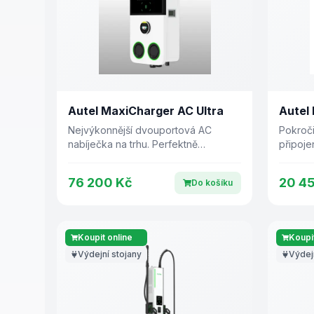
Autel MaxiCharger AC Ultra
Autel
Nejvýkonnější dvouportová AC
Pokroči
nabíječka na trhu. Perfektně
připoje
vyvážená forma a funkce, navržená
pro dom
pro aplikace s omezeným prostorem.
76 200 Kč
20 4
Do košíku
Koupit online
Koupit
Výdejní stojany
Výdej