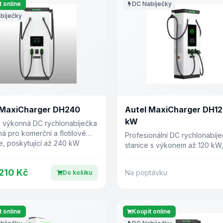
 online
DC Nabíječky
bíječky
 MaxiCharger DH240
Autel MaxiCharger DH12
kW
 výkonná DC rychlonabíječka
á pro komerční a flotilové
Profesionální DC rychlonabíje
e, poskytující až 240 kW
stanice s výkonem až 120 kW
ího výkonu.
konektory CCS2 a 15,6" dot
displejem. Hloubka pouhých 
 210 Kč
Na poptávku
Do košíku
 online
Koupit online