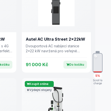
7kW
Autel AC Ultra Street 2×22kW
 s 4G
Dvouportová AC nabíjecí stanice
erfektní
2×22 kW navržená pro veřejné
prostředí – městská parkoviště, retail
a firemní flotily.
91 000 Kč
košíku
Do košíku
5%
Scroll to
charge
Koupit online
Výdejní stojany