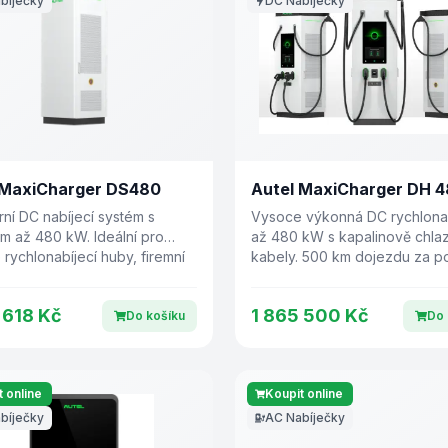
bíječky
DC Nabíječky
 MaxiCharger DS480
Autel MaxiCharger DH 
ní DC nabíjecí systém s
Vysoce výkonná DC rychlona
 až 480 kW. Ideální pro
až 480 kW s kapalinově chla
 rychlonabíjecí huby, firemní
kabely. 500 km dojezdu za 
a logistická centra.
10 minut.
 618 Kč
1 865 500 Kč
Do košíku
Do 
 online
Koupit online
bíječky
AC Nabíječky