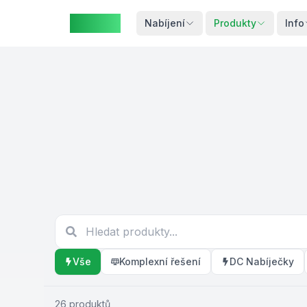
ZAspot
Košík
Nabíjení
Produkty
Info
Košík je
prázdný
rohlédněte
si naše
produkty
Vše
Komplexní řešení
DC Nabíječky
26
produktů