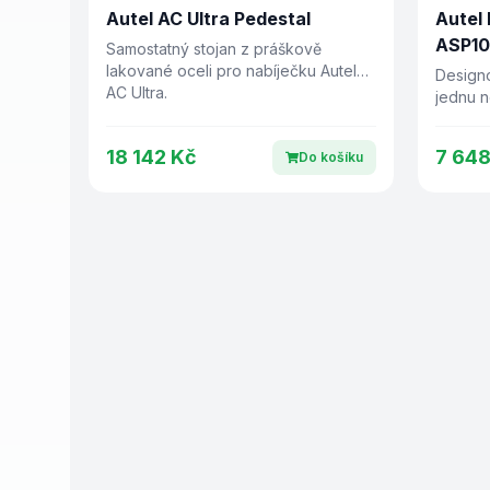
Autel AC Ultra Pedestal
Autel
ASP10
Samostatný stojan z práškově
lakované oceli pro nabíječku Autel
Design
AC Ultra.
jednu 
nerezov
18 142 Kč
7 648
Do košíku