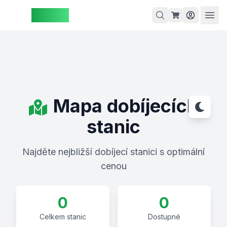
ZAspot
Košík
Košík je
Mapa dobíjecích
prázdný
stanic
rohlédněte
si naše
Najděte nejbližší dobíjecí stanici s optimální
produkty
cenou
0
0
Celkem stanic
Dostupné