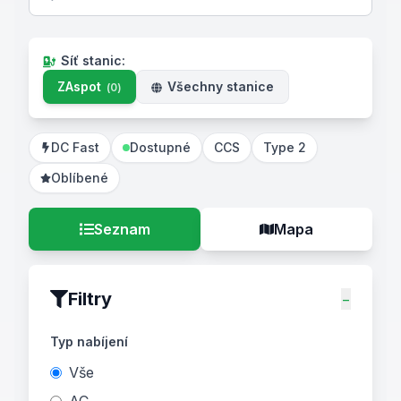
Síť stanic
:
ZAspot
Všechny stanice
(
0
)
DC Fast
Dostupné
CCS
Type 2
Oblíbené
Seznam
Mapa
Filtry
−
Typ nabíjení
Vše