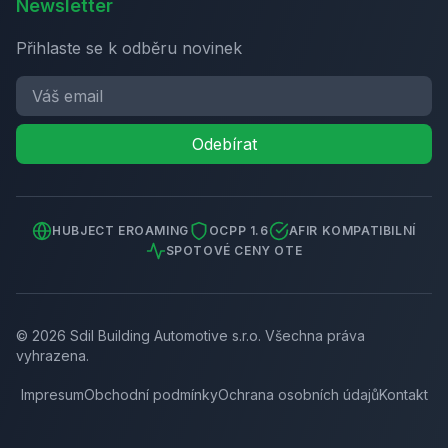
Newsletter
Přihlaste se k odběru novinek
Odebírat
HUBJECT EROAMING
OCPP 1.6
AFIR KOMPATIBILNÍ
SPOTOVÉ CENY OTE
©
2026
Sdil Building Automotive s.r.o.
Všechna práva
vyhrazena.
Impresum
Obchodní podmínky
Ochrana osobních údajů
Kontakt