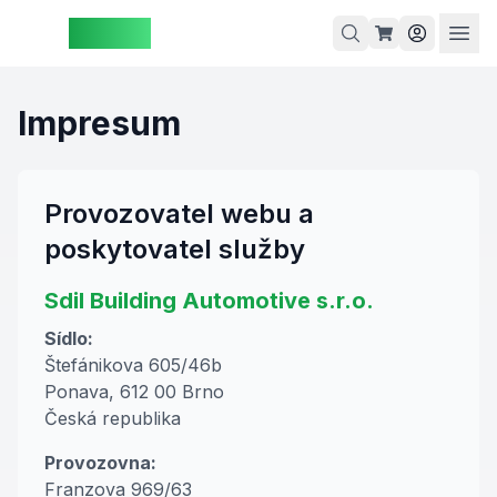
ZAspot
Košík
Impresum
Provozovatel webu a
Košík je
prázdný
poskytovatel služby
rohlédněte
Sdil Building Automotive s.r.o.
si naše
produkty
Sídlo:
Štefánikova 605/46b
Ponava,
612 00
Brno
Česká republika
Provozovna:
Franzova 969/63