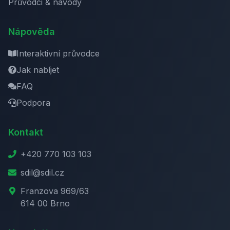
Průvodci & návody
Nápověda
Interaktivní průvodce
Jak nabíjet
FAQ
Podpora
Kontakt
+420 770 103 103
sdil@sdil.cz
Franzova 969/63
614 00 Brno