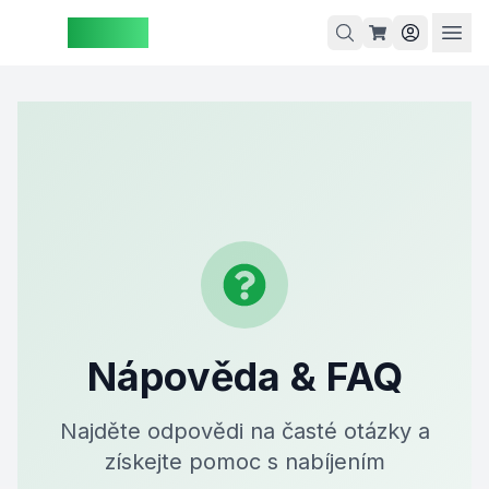
ZAspot
Košík
Košík je
prázdný
rohlédněte
si naše
produkty
Nápověda & FAQ
Najděte odpovědi na časté otázky a
získejte pomoc s nabíjením