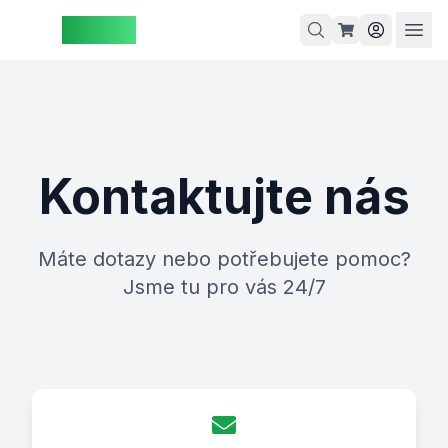
ZAspot
Košík
Kontaktujte nás
Košík je
prázdný
rohlédněte
Máte dotazy nebo potřebujete pomoc?
si naše
Jsme tu pro vás 24/7
produkty