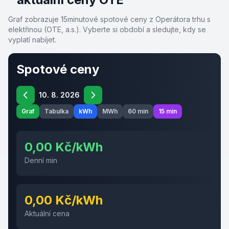
Graf zobrazuje 15minutové spotové ceny z Operátora trhu s
elektřinou (OTE, a.s.). Vyberte si období a sledujte, kdy se
vyplatí nabíjet.
Spotové ceny
10. 8. 2026
Graf
Tabulka
kWh
MWh
60 min
15 min
0,00 Kč/kWh
Denní min
0,00 Kč/kWh
Aktuální cena