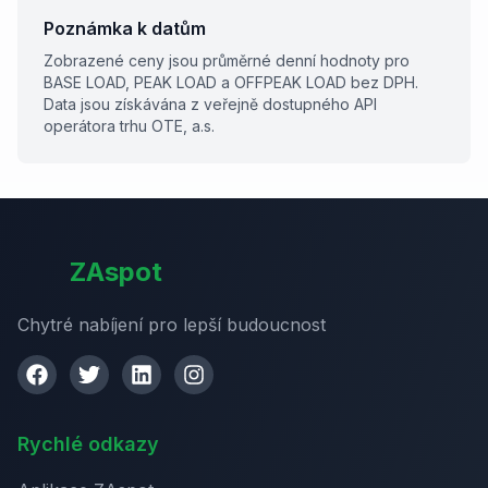
Poznámka k datům
Zobrazené ceny jsou průměrné denní hodnoty pro
BASE LOAD, PEAK LOAD a OFFPEAK LOAD bez DPH.
Data jsou získávána z veřejně dostupného API
operátora trhu OTE, a.s.
ZAspot
Chytré nabíjení pro lepší budoucnost
Rychlé odkazy