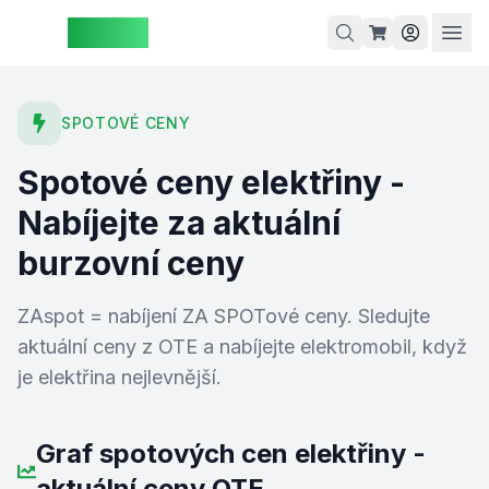
ZAspot
Košík
SPOTOVÉ CENY
Spotové ceny elektřiny -
Košík je
Nabíjejte za aktuální
prázdný
burzovní ceny
rohlédněte
si naše
ZAspot = nabíjení ZA SPOTové ceny. Sledujte
produkty
aktuální ceny z OTE a nabíjejte elektromobil, když
je elektřina nejlevnější.
Graf spotových cen elektřiny -
aktuální ceny OTE