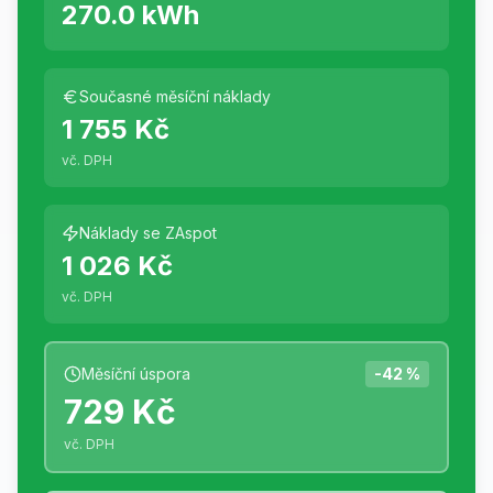
270.0
kWh
Současné měsíční náklady
1 755 Kč
vč. DPH
Náklady se ZAspot
1 026 Kč
vč. DPH
Měsíční úspora
-
42
%
729 Kč
vč. DPH