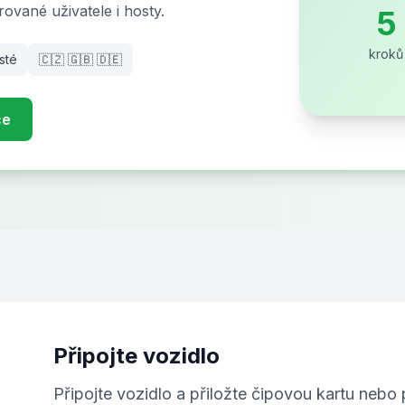
trované uživatele i hosty.
5
kroků
sté
🇨🇿 🇬🇧 🇩🇪
ce
Připojte vozidlo
Připojte vozidlo a přiložte čipovou kartu nebo