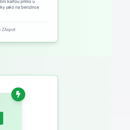
ební kartou přímo u
čky jako na benzínce
m ZAspot