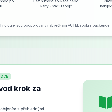
 ihned po
Bez nutnosti aplikace nebo
Plat
lu
karty - stačí zapojit
nabíje
chnologie jsou podporovány nabíječkami AUTEL spolu s backende
ODCE
vod krok za
abíjením s přehlednými