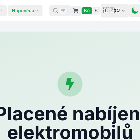
🇨🇿
Nápověda
Kč
€
CZ
⌘K
Placené nabíjen
elektromobilů