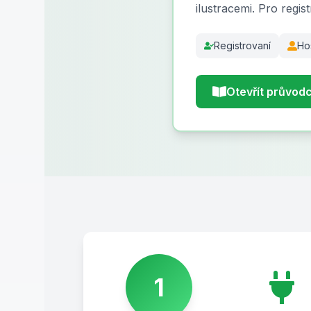
ilustracemi. Pro regis
Registrovaní
Ho
Otevřít průvod
1