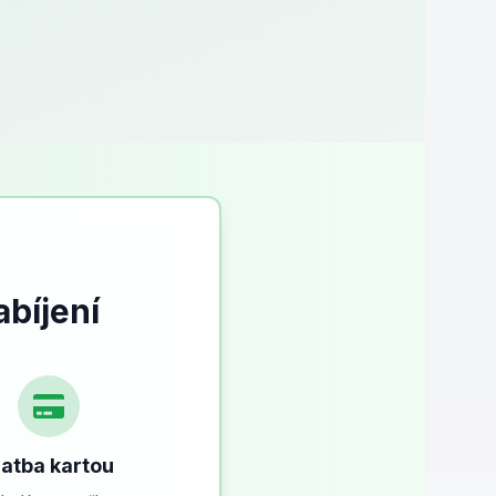
bíjení
latba kartou