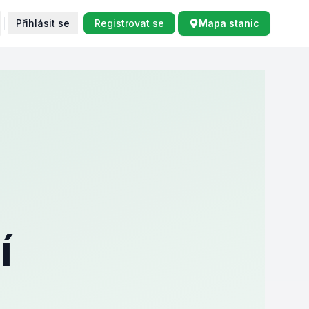
Přihlásit se
Registrovat se
Mapa stanic
í