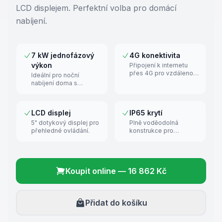
LCD displejem. Perfektní volba pro domácí
nabíjení.
7 kW jednofázový
4G konektivita
výkon
Připojení k internetu
přes 4G pro vzdálenou
Ideální pro noční
správu.
nabíjení doma s
výkonem až 7,4 kW.
LCD displej
IP65 krytí
5" dotykový displej pro
Plně voděodolná
přehledné ovládání.
konstrukce pro
venkovní použití.
Koupit online
—
16 862 Kč
Přidat do košíku