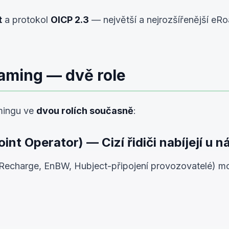
t
a protokol
OICP 2.3
— největší a nejrozšířenější eR
aming — dvě role
mingu ve
dvou rolích současně
:
int Operator) — Cizí řidiči nabíjejí u n
ell Recharge, EnBW, Hubject-připojení provozovatelé) m