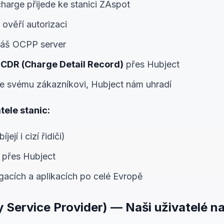
charge přijede ke stanici ZAspot
 ověří autorizaci
 náš OCPP server
e
CDR (Charge Detail Record)
přes Hubject
je svému zákazníkovi, Hubject nám uhradí
ele stanic:
její i cizí řidiči)
 přes Hubject
igacích a aplikacích po celé Evropě
 Service Provider) — Naši uživatelé nab