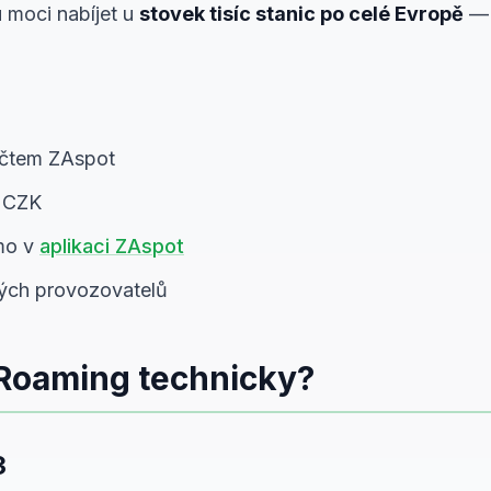
 moci nabíjet u
stovek tisíc stanic po celé Evropě
— 
 účtem ZAspot
v CZK
ímo v
aplikaci ZAspot
vých provozovatelů
Roaming technicky?
3