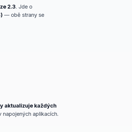
ze 2.3
. Jde o
)
— obě strany se
y aktualizuje každých
v napojených aplikacích.