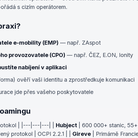
pořádá s cizím operátorem.
praxi?
tele e-mobility (EMP)
— např. ZAspot
ého provozovatele (CPO)
— např. ČEZ, E.ON, Ionity
ustíte nabíjení v aplikaci
tforma) ověří vaši identitu a zprostředkuje komunikaci
turace jde přes vašeho poskytovatele
eRoamingu
otokol | |---|---|---| |
Hubject
| 600 000+ stanic, 55+ 
řený protokol | OCPI 2.2.1 | |
Gireve
| Primárně Francie