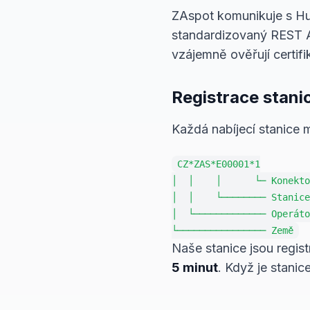
ZAspot komunikuje s H
standardizovaný REST 
vzájemně ověřují certifi
Registrace stani
Každá nabíjecí stanice 
CZ*ZAS*E00001*1

│  │    │      └─ Konekto
│  │    └──────── Stanice

│  └───────────── Operáto
Naše stanice jsou regis
5 minut
. Když je stani