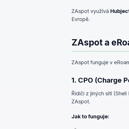
ZAspot využívá
Hubjec
Evropě.
ZAspot a eRo
ZAspot funguje v eRoa
1. CPO (Charge Po
Řidiči z jiných sítí (Sh
ZAspot.
Jak to funguje: