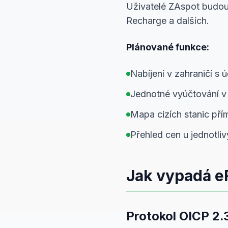
Uživatelé ZAspot budou
Recharge a dalších.
Plánované funkce:
Nabíjení v zahraničí s
Jednotné vyúčtování 
Mapa cizích stanic př
Přehled cen u jednotli
Jak vypadá e
Protokol OICP 2.