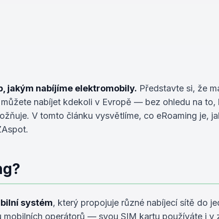
 jakým nabíjíme elektromobily.
Představte si, že má
u můžete nabíjet kdekoli v Evropě — bez ohledu na to, 
ňuje. V tomto článku vysvětlíme, co eRoaming je, jak
ZAspot.
ng?
bilní systém
, který propojuje různé nabíjecí sítě do 
mobilních operátorů — svou SIM kartu používáte i v z