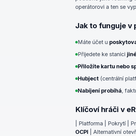
operátorovi a ten se vy
Jak to funguje v 
Máte účet u
poskytova
Přijedete ke stanici
jin
Přiložíte kartu nebo sp
Hubject
(centrální pla
Nabíjení probíhá
, fak
Klíčoví hráči v 
| Platforma | Pokrytí | Pr
OCPI
| Alternativní otev