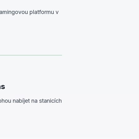
oamingovou platformu v
ás
ohou nabíjet na stanicích