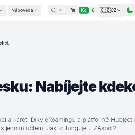
🇨🇿
Nápověda
Kč
€
CZ
⌘K
eRoaming v Česku: Nabíjejte kdekoli s jednou kartou
ku: Nabíjejte kdeko
ací a karet. Díky eRoamingu a platformě Hubject
pě s jedním účtem. Jak to funguje u ZAspot?