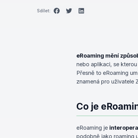
Sdílet:
eRoaming mění způsob,
nebo aplikaci, se ktero
Přesně to eRoaming umož
znamená pro uživatele 
Co je eRoami
eRoaming je
interopera
podobně jako roaming u 