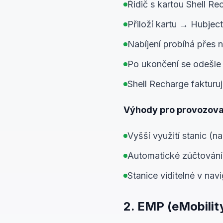
Řidič s kartou Shell Re
Přiloží kartu → Hubject
Nabíjení probíhá přes
Po ukončení se odešl
Shell Recharge fakturu
Výhody pro provozovat
Vyšší využití stanic (nabí
Automatické zúčtování
Stanice viditelné v nav
2. EMP (eMobility