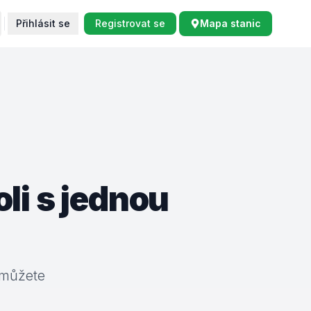
Přihlásit se
Registrovat se
Mapa stanic
li s jednou
 můžete