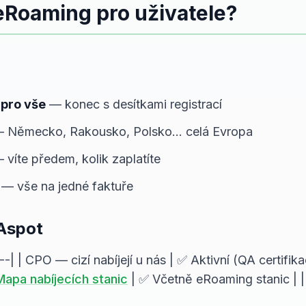
Roaming pro uživatele?
 pro vše
— konec s desítkami registrací
 Německo, Rakousko, Polsko... celá Evropa
víte předem, kolik zaplatíte
— vše na jedné faktuře
ZAspot
---| | CPO — cizí nabíjejí u nás | ✅ Aktivní (QA certifi
Mapa nabíjecích stanic
| ✅ Včetně eRoaming stanic | | 