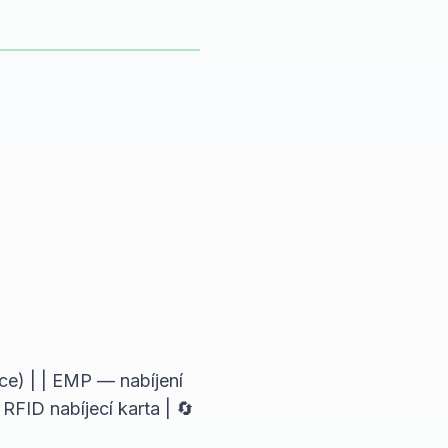
kace) | | EMP — nabíjení
RFID nabíjecí karta | 🔄