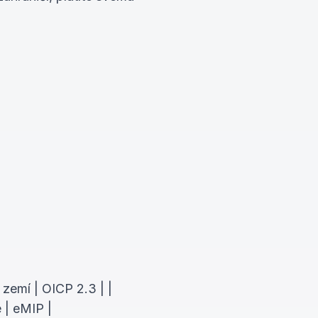
zemí | OICP 2.3 | |
 | eMIP |