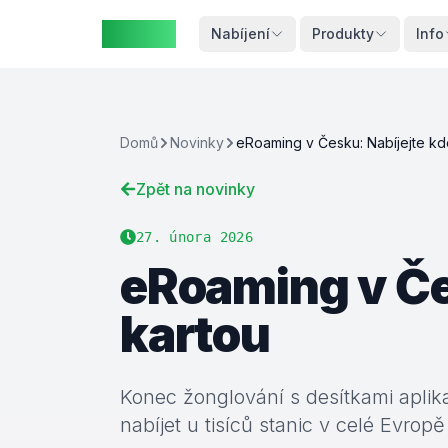
ZAspot
Košík
Nabíjení
Produkty
Info
Domů
Novinky
Zpět na novinky
Košík je
prázdný
27. února 2026
rohlédněte
eRoaming v Čes
si naše
produkty
kartou
Konec žonglování s desítkami aplik
nabíjet u tisíců stanic v celé Evro