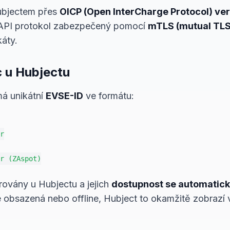
ubjectem přes
OICP (Open InterCharge Protocol) ver
API protokol zabezpečený pomocí
mTLS (mutual TLS
káty.
c u Hubjectu
má unikátní
EVSE-ID
ve formátu:
r

r (ZAspot)

trovány u Hubjectu a jejich
dostupnost se automatick
ce obsazená nebo offline, Hubject to okamžitě zobrazí 