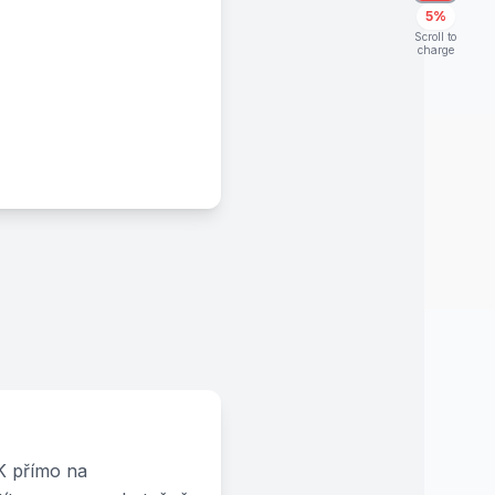
5%
Scroll to
charge
PK přímo na