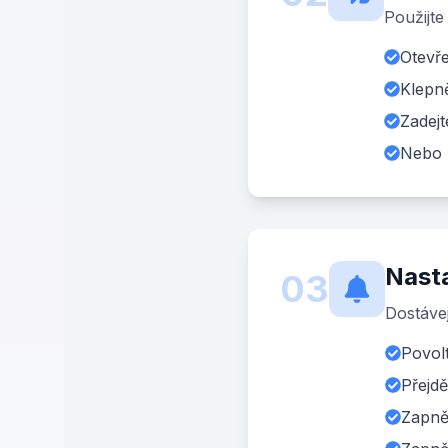
Použijte
Otevře
Klepně
Zadejt
Nebo k
Nasta
03
Dostávej
Povolt
Přejd
Zapně