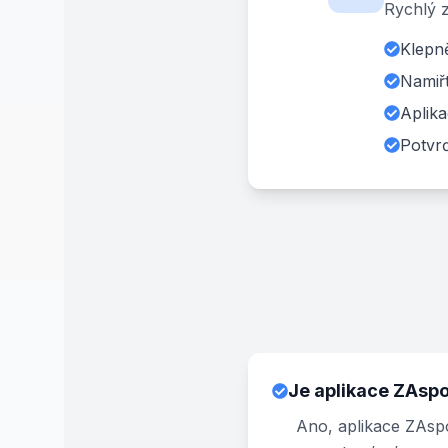
Rychlý z
Klepn
Namiř
Aplika
Potvrď
Je aplikace ZAsp
Ano, aplikace ZAspo