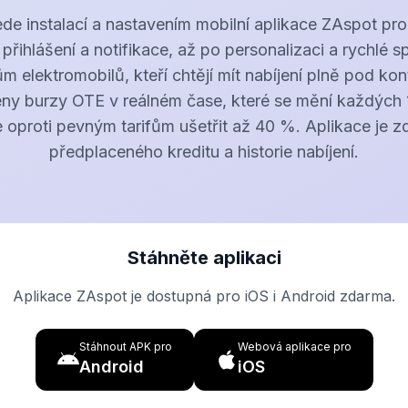
e instalací a nastavením mobilní aplikace ZAspot pro 
 přihlášení a notifikace, až po personalizaci a rychlé 
m elektromobilů, kteří chtějí mít nabíjení plně pod kon
eny burzy OTE v reálném čase, které se mění každých 1
oproti pevným tarifům ušetřit až 40 %. Aplikace je zd
předplaceného kreditu a historie nabíjení.
Stáhněte aplikaci
Aplikace ZAspot je dostupná pro iOS i Android zdarma.
Stáhnout APK pro
Webová aplikace pro
Android
iOS