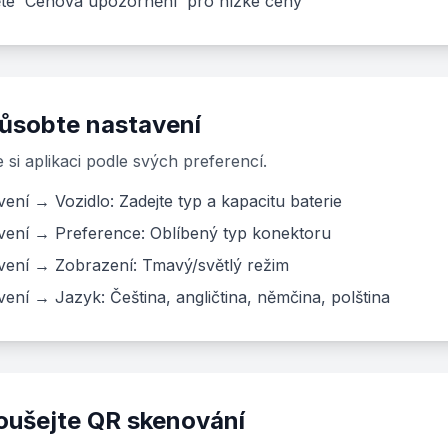
te 'Cenová upozornění' pro nízké ceny
ůsobte nastavení
 si aplikaci podle svých preferencí.
ení → Vozidlo: Zadejte typ a kapacitu baterie
vení → Preference: Oblíbený typ konektoru
vení → Zobrazení: Tmavý/světlý režim
ení → Jazyk: Čeština, angličtina, němčina, polština
oušejte QR skenování