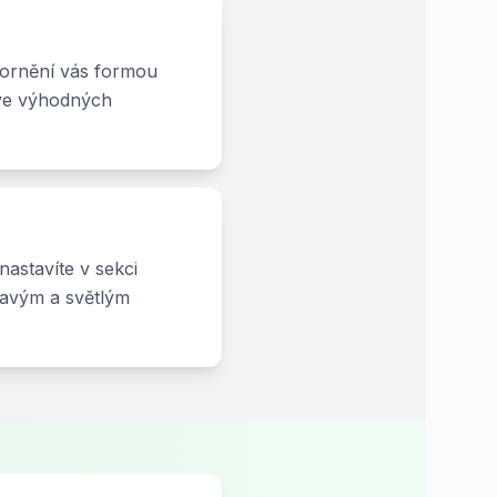
zornění vás formou
t ve výhodných
nastavíte v sekci
mavým a světlým