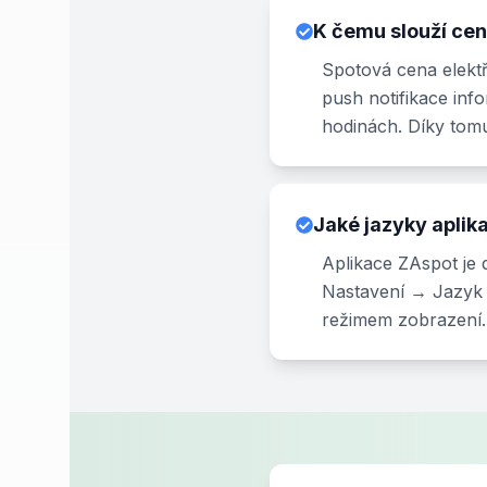
K čemu slouží ce
Spotová cena elekt
push notifikace info
hodinách. Díky tomu
Jaké jazyky aplik
Aplikace ZAspot je d
Nastavení → Jazyk a
režimem zobrazení.