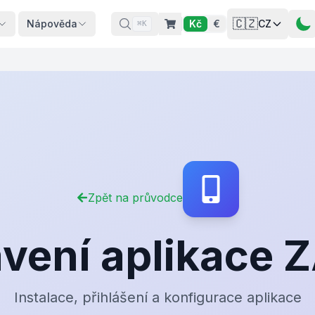
🇨🇿
Nápověda
Kč
€
CZ
⌘K
Zpět na průvodce
vení aplikace 
Instalace, přihlášení a konfigurace aplikace