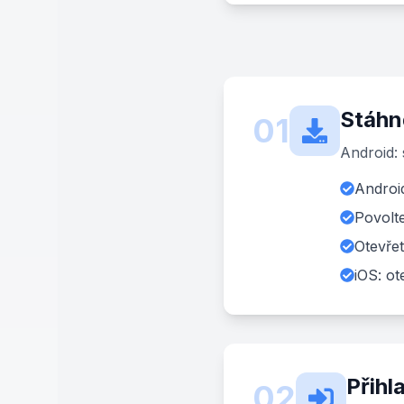
Stáhně
01
Android: 
Androi
Povolte
Otevřet
iOS: ot
Přihl
02