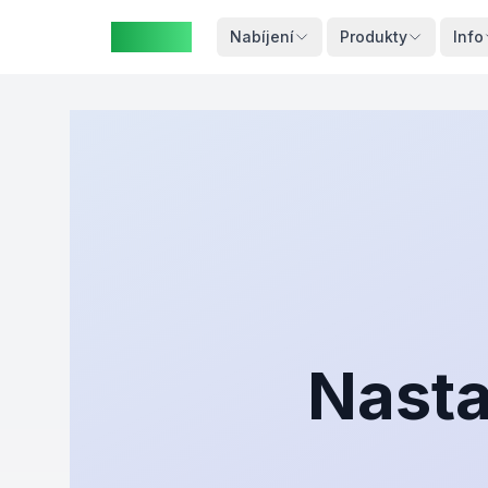
ZAspot
Košík
Nabíjení
Produkty
Info
Košík je
prázdný
rohlédněte
si naše
produkty
Nasta