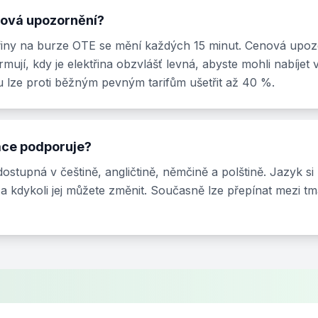
nová upozornění?
řiny na burze OTE se mění každých 15 minut. Cenová upo
rmují, kdy je elektřina obzvlášť levná, abyste mohli nabíje
 lze proti běžným pevným tarifům ušetřit až 40 %.
ace podporuje?
ostupná v češtině, angličtině, němčině a polštině. Jazyk si 
 kdykoli jej můžete změnit. Současně lze přepínat mezi t