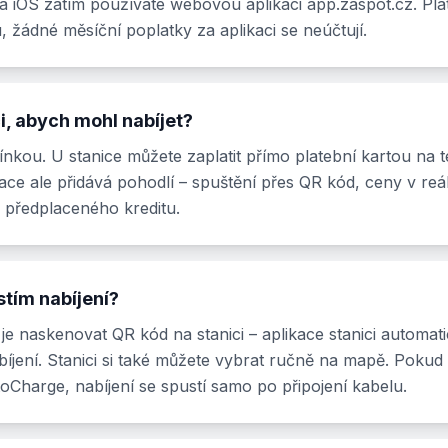
a iOS zatím používáte webovou aplikaci app.zaspot.cz. Pla
, žádné měsíční poplatky za aplikaci se neúčtují.
i, abych mohl nabíjet?
nkou. U stanice můžete zaplatit přímo platební kartou na t
kace ale přidává pohodlí – spuštění přes QR kód, ceny v reá
 předplaceného kreditu.
stím nabíjení?
 je naskenovat QR kód na stanici – aplikace stanici automat
abíjení. Stanici si také můžete vybrat ručně na mapě. Poku
toCharge, nabíjení se spustí samo po připojení kabelu.