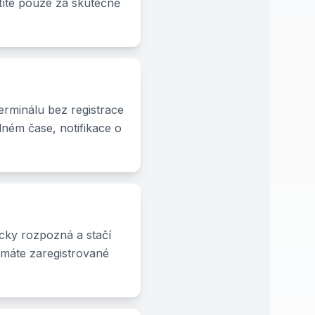
títe pouze za skutečně
erminálu bez registrace
lném čase, notifikace o
icky rozpozná a stačí
d máte zaregistrované