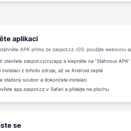
te aplikaci
stáhněte APK přímo ze zaspot.cz. iOS: použijte webovou ap
d: otevřete zaspot.cz/cs/app a klepněte na 'Stáhnout APK'
 instalaci z tohoto zdroje, až se Android zeptá
e stažený soubor a dokončete instalaci
evřete app.zaspot.cz v Safari a přidejte na plochu
aste se