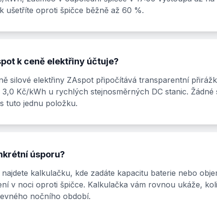
k ušetříte oproti špičce běžně až 60 %.
pot k ceně elektřiny účtuje?
ně silové elektřiny ZAspot připočítává transparentní přiráž
a 3,0 Kč/kWh u rychlých stejnosměrných DC stanic. Žádné 
s tuto jednu položku.
nkrétní úsporu?
najdete kalkulačku, kde zadáte kapacitu baterie nebo obje
ní v noci oproti špičce. Kalkulačka vám rovnou ukáže, koli
 levného nočního období.