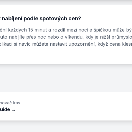
t nabíjení podle spotových cen?
í každých 15 minut a rozdíl mezi nocí a špičkou může být
to nabíjíte přes noc nebo o víkendu, kdy je nižší průmyslo
plikaci si navíc můžete nastavit upozornění, když cena kl
ánovač tras
Guide →