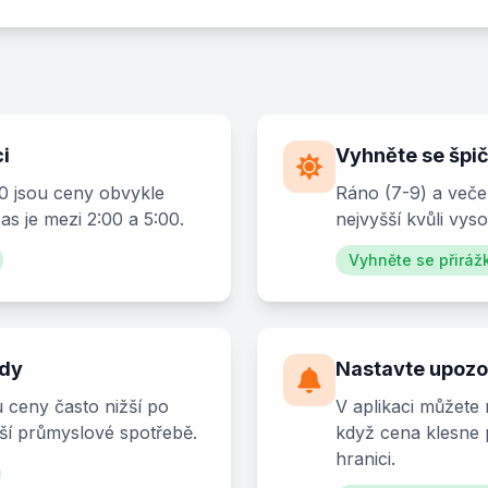
ci
Vyhněte se špi
0 jsou ceny obvykle
Ráno (7-9) a veče
čas je mezi 2:00 a 5:00.
nejvyšší kvůli vys
Vyhněte se přirá
ndy
Nastavte upozo
 ceny často nižší po
V aplikaci můžete 
žší průmyslové spotřebě.
když cena klesne
hranici.