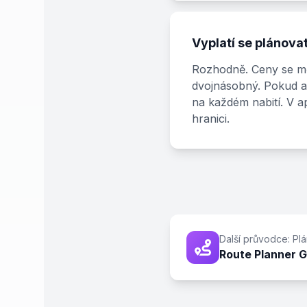
Vyplatí se plánova
Rozhodně. Ceny se měn
dvojnásobný. Pokud au
na každém nabití. V a
hranici.
Další průvodce: Pl
Route Planner 