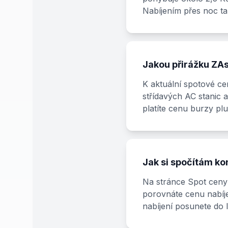
Nabíjením přes noc ta
Jakou přirážku ZAs
K aktuální spotové ce
střídavých AC stanic 
platíte cenu burzy plu
Jak si spočítám ko
Na stránce Spot ceny 
porovnáte cenu nabíje
nabíjení posunete do