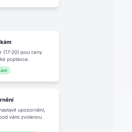
čkám
r (17-20) jsou ceny
oké poptávce.
žkám
rnění
nastavit upozornění,
 pod vámi zvolenou