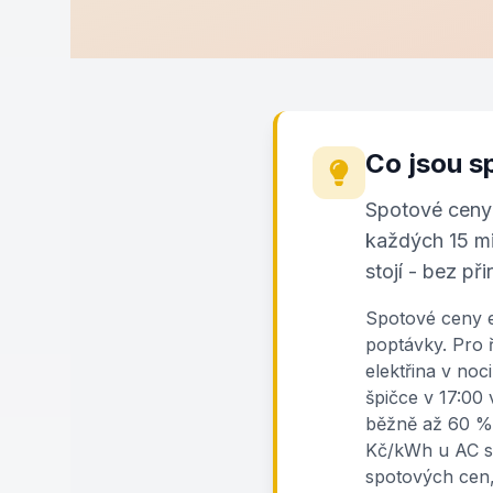
Co jsou s
Spotové ceny 
každých 15 mi
stojí - bez při
Spotové ceny e
poptávky. Pro ř
elektřina v no
špičce v 17:00 
běžně až 60 %. 
Kč/kWh u AC st
spotových cen,