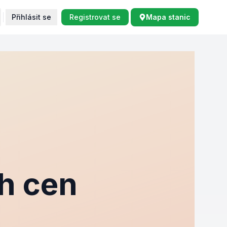
Přihlásit se
Registrovat se
Mapa stanic
h cen