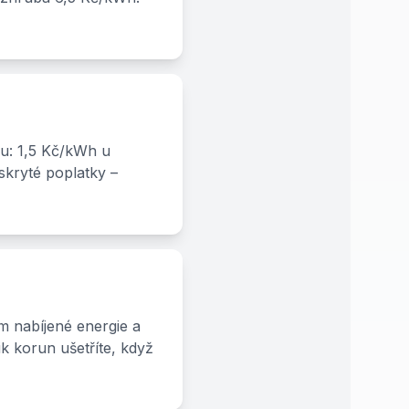
ku: 1,5 Kč/kWh u
skryté poplatky –
m nabíjené energie a
k korun ušetříte, když