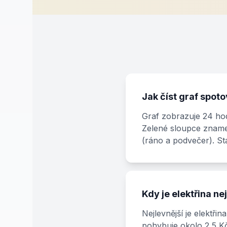
Jak číst graf spot
Graf zobrazuje 24 hod
Zelené sloupce znamen
(ráno a podvečer). Sta
Kdy je elektřina ne
Nejlevnější je elektři
pohybuje okolo 2,5 K