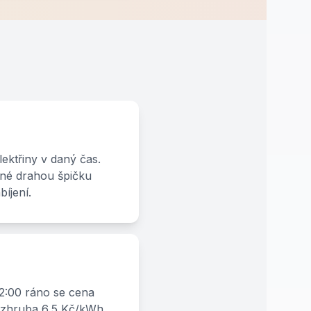
ektřiny v daný čas.
ené drahou špičku
íjení.
m 2:00 ráno se cena
 zhruba 6,5 Kč/kWh.