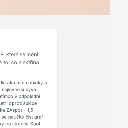
E, které se mění
 to, co elektřina
le aktuální nabídky a
 nejlevnější bývá
atímco v odpolední
tří oproti špičce
žka ZAspot – 1,5
se naučíte číst graf
ky na stránce Spot