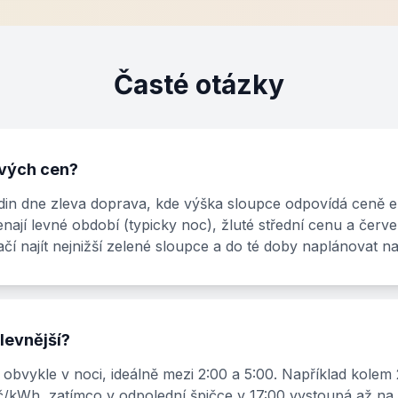
Časté otázky
ových cen?
in dne zleva doprava, kde výška sloupce odpovídá ceně el
ají levné období (typicky noc), žluté střední cenu a červ
čí najít nejnižší zelené sloupce a do té doby naplánovat nab
jlevnější?
na obvykle v noci, ideálně mezi 2:00 a 5:00. Například kole
č/kWh, zatímco v odpolední špičce v 17:00 vystoupá až na