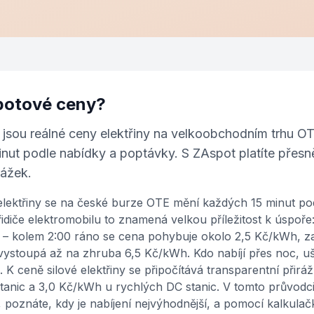
potové ceny?
jsou reálné ceny elektřiny na velkoobchodním trhu OT
nut podle nabídky a poptávky. S ZAspot platíte přesně
rážek.
lektřiny se na české burze OTE mění každých 15 minut pod
idiče elektromobilu to znamená velkou příležitost k úspoře:
ci – kolem 2:00 ráno se cena pohybuje okolo 2,5 Kč/kWh, z
vystoupá až na zhruba 6,5 Kč/kWh. Kdo nabíjí přes noc, uše
K ceně silové elektřiny se připočítává transparentní přirá
anic a 3,0 Kč/kWh u rychlých DC stanic. V tomto průvodci 
 poznáte, kdy je nabíjení nejvýhodnější, a pomocí kalkulač