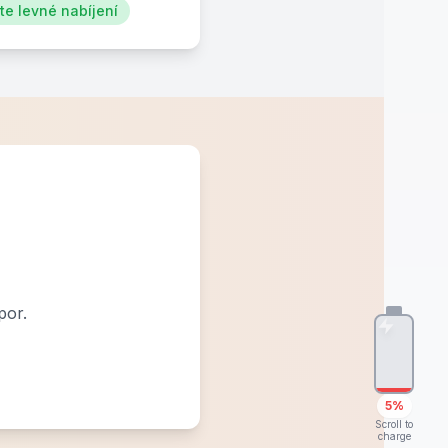
e levné nabíjení
por.
5%
Scroll to
charge