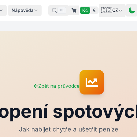
🇨🇿
Nápověda
Kč
€
CZ
⌘K
Zpět na průvodce
opení spotovýc
Jak nabíjet chytře a ušetřit peníze