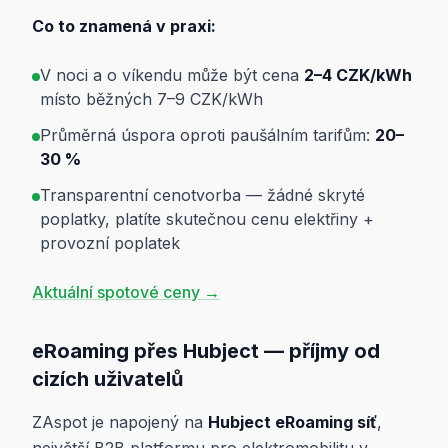
Co to znamená v praxi:
V noci a o víkendu může být cena
2–4 CZK/kWh
místo běžných 7–9 CZK/kWh
Průměrná úspora oproti paušálním tarifům:
20–
30 %
Transparentní cenotvorba — žádné skryté
poplatky, platíte skutečnou cenu elektřiny +
provozní poplatek
Aktuální spotové ceny →
eRoaming přes Hubject — příjmy od
cizích uživatelů
ZAspot je napojený na
Hubject eRoaming síť
,