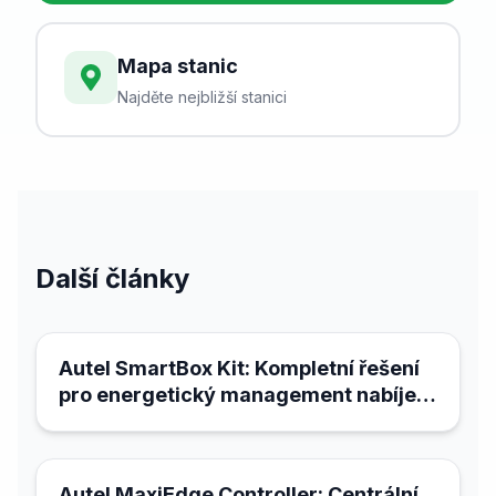
Mapa stanic
Najděte nejbližší stanici
Další články
21. března 2026
Autel SmartBox Kit: Kompletní řešení
pro energetický management nabíjecí
infrastruktury
21. března 2026
Autel MaxiEdge Controller: Centrální