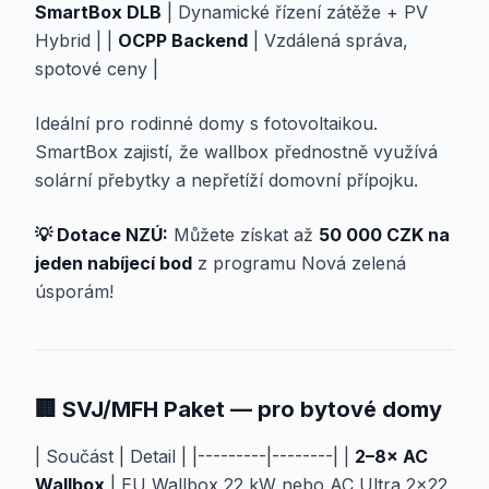
SmartBox DLB
| Dynamické řízení zátěže + PV
Hybrid | |
OCPP Backend
| Vzdálená správa,
spotové ceny |
Ideální pro rodinné domy s fotovoltaikou.
SmartBox zajistí, že wallbox přednostně využívá
solární přebytky a nepřetíží domovní přípojku.
💡 Dotace NZÚ:
Můžete získat až
50 000 CZK na
jeden nabíjecí bod
z programu Nová zelená
úsporám!
🏢 SVJ/MFH Paket — pro bytové domy
| Součást | Detail | |---------|--------| |
2–8× AC
Wallbox
| EU Wallbox 22 kW nebo AC Ultra 2×22