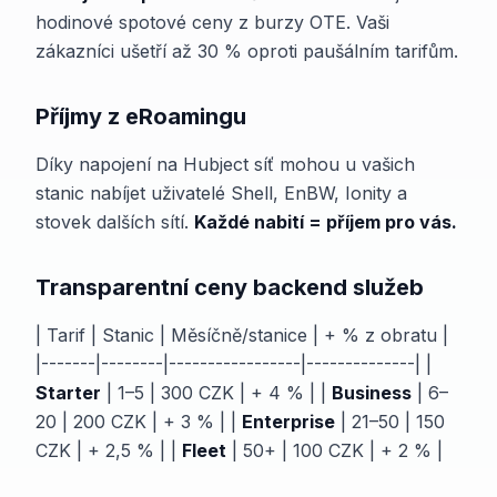
hodinové spotové ceny z burzy OTE. Vaši
zákazníci ušetří až 30 % oproti paušálním tarifům.
Příjmy z eRoamingu
Díky napojení na Hubject síť mohou u vašich
stanic nabíjet uživatelé Shell, EnBW, Ionity a
stovek dalších sítí.
Každé nabití = příjem pro vás.
Transparentní ceny backend služeb
| Tarif | Stanic | Měsíčně/stanice | + % z obratu |
|-------|--------|-----------------|--------------| |
Starter
| 1–5 | 300 CZK | + 4 % | |
Business
| 6–
20 | 200 CZK | + 3 % | |
Enterprise
| 21–50 | 150
CZK | + 2,5 % | |
Fleet
| 50+ | 100 CZK | + 2 % |