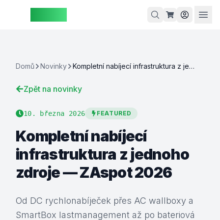
ZAspot
Košík
Domů
Novinky
Kompletní nabíjecí infrastruktura z jednoho zdroje — ZAspot 2026
Zpět na novinky
Košík je
prázdný
10. března 2026
FEATURED
rohlédněte
Kompletní nabíjecí
si naše
produkty
infrastruktura z jednoho
zdroje — ZAspot 2026
Od DC rychlonabíječek přes AC wallboxy a
SmartBox lastmanagement až po bateriová