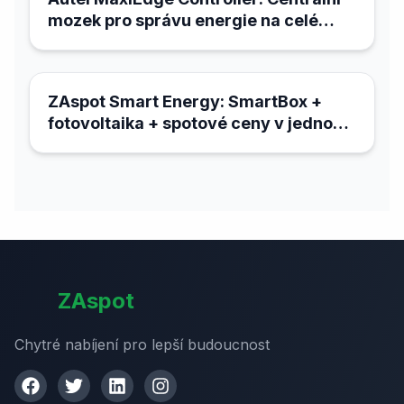
mozek pro správu energie na celé
lokalitě
18. března 2026
ZAspot Smart Energy: SmartBox +
fotovoltaika + spotové ceny v jednom
systému
ZAspot
Chytré nabíjení pro lepší budoucnost