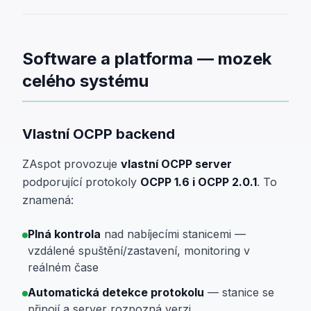
Software a platforma — mozek
celého systému
Vlastní OCPP backend
ZAspot provozuje
vlastní OCPP server
podporující protokoly
OCPP 1.6 i OCPP 2.0.1
. To
znamená:
Plná kontrola
nad nabíjecími stanicemi —
vzdálené spuštění/zastavení, monitoring v
reálném čase
Automatická detekce protokolu
— stanice se
připojí a server rozpozná verzi