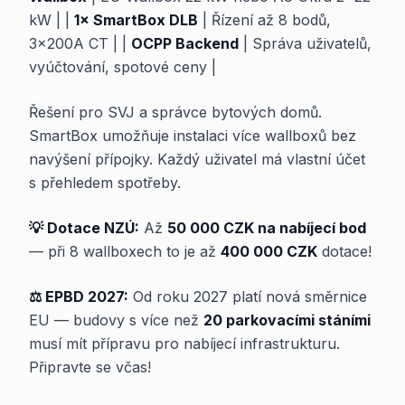
kW | |
1× SmartBox DLB
| Řízení až 8 bodů,
3×200A CT | |
OCPP Backend
| Správa uživatelů,
vyúčtování, spotové ceny |
Řešení pro SVJ a správce bytových domů.
SmartBox umožňuje instalaci více wallboxů bez
navýšení přípojky. Každý uživatel má vlastní účet
s přehledem spotřeby.
💡 Dotace NZÚ:
Až
50 000 CZK na nabíjecí bod
— při 8 wallboxech to je až
400 000 CZK
dotace!
⚖️ EPBD 2027:
Od roku 2027 platí nová směrnice
EU — budovy s více než
20 parkovacími stáními
musí mít přípravu pro nabíjecí infrastrukturu.
Připravte se včas!