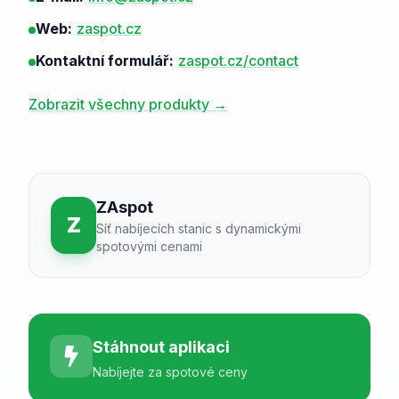
Web:
zaspot.cz
Kontaktní formulář:
zaspot.cz/contact
Zobrazit všechny produkty →
ZAspot
Z
Síť nabíjecích stanic s dynamickými
spotovými cenami
Stáhnout aplikaci
Nabíjejte za spotové ceny