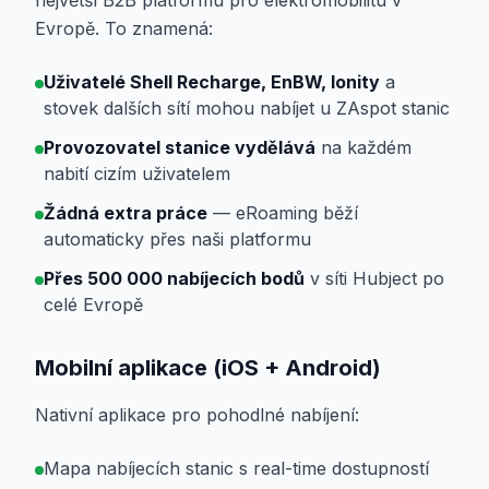
největší B2B platformu pro elektromobilitu v
Evropě. To znamená:
Uživatelé Shell Recharge, EnBW, Ionity
a
stovek dalších sítí mohou nabíjet u ZAspot stanic
Provozovatel stanice vydělává
na každém
nabití cizím uživatelem
Žádná extra práce
— eRoaming běží
automaticky přes naši platformu
Přes 500 000 nabíjecích bodů
v síti Hubject po
celé Evropě
Mobilní aplikace (iOS + Android)
Nativní aplikace pro pohodlné nabíjení:
Mapa nabíjecích stanic s real-time dostupností