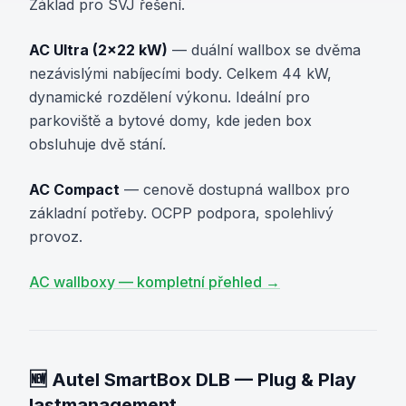
Základ pro SVJ řešení.
AC Ultra (2×22 kW)
— duální wallbox se dvěma
nezávislými nabíjecími body. Celkem 44 kW,
dynamické rozdělení výkonu. Ideální pro
parkoviště a bytové domy, kde jeden box
obsluhuje dvě stání.
AC Compact
— cenově dostupná wallbox pro
základní potřeby. OCPP podpora, spolehlivý
provoz.
AC wallboxy — kompletní přehled →
🆕 Autel SmartBox DLB — Plug & Play
lastmanagement