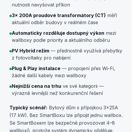
nutnosti navyšovat příkon
3× 200A proudové transformátory (CT)
měří
aktuální odběr budovy v reálném čase
Automaticky rozděluje dostupný výkon
mezi
wallboxy podle priority a aktuálního odběru
PV Hybrid režim
— přednostně využívá přebytky
z fotovoltaiky pro nabíjení
Plug & Play instalace
— propojení přes Wi-Fi,
žádné další kabely mezi wallboxy
Nejnižší cena na trhu
ve své kategorii —
výrazně levnější než konkurenční řešení
Typický scénář:
Bytový dům s přípojkou 3×25A
(17 kW). Bez SmartBoxu lze připojit jednu wallbox.
Se SmartBoxem lze bezpečně provozovat 4–8
wallboxů, protože systém dynamicky přiděluje