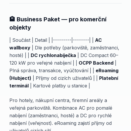
🏨 Business Paket — pro komerční
objekty
| Součást | Detail | |---------|--------| |
AC
wallboxy
| Dle potřeby (parkoviště, zaměstnanci,
hosté) | |
DC rychlonabíječka
| DC Compact 60–
120 kW pro veřejné nabíjení | |
OCPP Backend
|
Plná správa, transakce, vyúčtování | |
eRoaming
(Hubject)
| Příjmy od cizích uživatelů | |
Platební
terminál
| Kartové platby u stanice |
Pro hotely, nákupní centra, firemní areály a
veřejná parkoviště. Kombinace AC pro pomalé
nabíjení (zaměstnanci, hosté) a DC pro rychlé
nabíjení (veřejnost). eRoaming zajistí příjmy od
uživatelů cizích sítí.