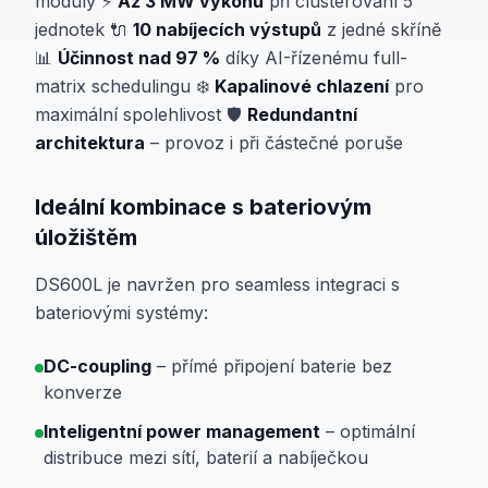
moduly ⚡
Až 3 MW výkonu
při clusterování 5
jednotek 🔌
10 nabíjecích výstupů
z jedné skříně
📊
Účinnost nad 97 %
díky AI-řízenému full-
matrix schedulingu ❄️
Kapalinové chlazení
pro
maximální spolehlivost 🛡️
Redundantní
architektura
– provoz i při částečné poruše
Ideální kombinace s bateriovým
úložištěm
DS600L je navržen pro seamless integraci s
bateriovými systémy:
DC-coupling
– přímé připojení baterie bez
konverze
Inteligentní power management
– optimální
distribuce mezi sítí, baterií a nabíječkou