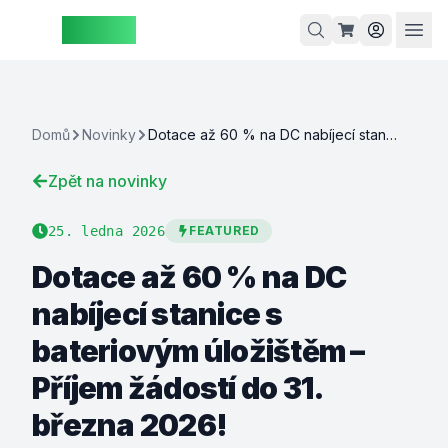
ZAspot
Košík
Domů
Novinky
Dotace až 60 % na DC nabíjecí stanice s bateriovým úložištěm – Příjem žádostí do 31. března 2026!
Zpět na novinky
Košík je
prázdný
25. ledna 2026
FEATURED
rohlédněte
Dotace až 60 % na DC
si naše
produkty
nabíjecí stanice s
bateriovým úložištěm –
Příjem žádostí do 31.
března 2026!