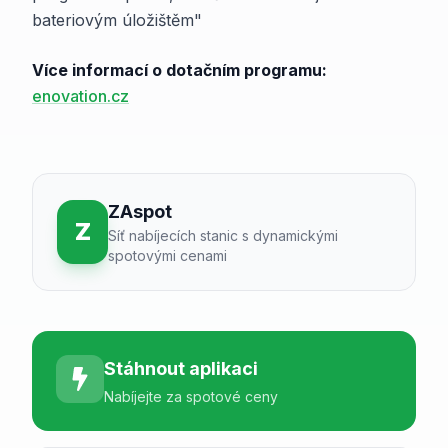
bateriovým úložištěm"
Více informací o dotačním programu:
enovation.cz
ZAspot
Z
Síť nabíjecích stanic s dynamickými
spotovými cenami
Stáhnout aplikaci
Nabíjejte za spotové ceny