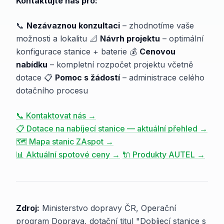
Kontaktujte nás pro:
📞
Nezávaznou konzultaci
– zhodnotíme vaše
možnosti a lokalitu 📐
Návrh projektu
– optimální
konfigurace stanice + baterie 💰
Cenovou
nabídku
– kompletní rozpočet projektu včetně
dotace 📋
Pomoc s žádostí
– administrace celého
dotačního procesu
📞 Kontaktovat nás →
📋 Dotace na nabíjecí stanice — aktuální přehled →
🗺️ Mapa stanic ZAspot →
📊 Aktuální spotové ceny →
🔌 Produkty AUTEL →
Zdroj:
Ministerstvo dopravy ČR, Operační
program Doprava, dotační titul "Dobíjecí stanice s