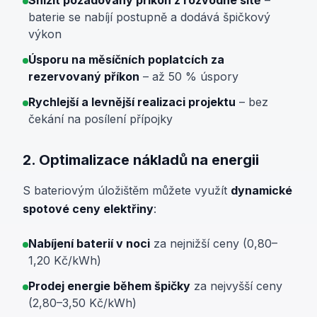
Snížit požadovaný příkon z rozvodné sítě
–
baterie se nabíjí postupně a dodává špičkový
výkon
Úsporu na měsíčních poplatcích za
rezervovaný příkon
– až 50 % úspory
Rychlejší a levnější realizaci projektu
– bez
čekání na posílení přípojky
2. Optimalizace nákladů na energii
S bateriovým úložištěm můžete využít
dynamické
spotové ceny elektřiny
:
Nabíjení baterií v noci
za nejnižší ceny (0,80–
1,20 Kč/kWh)
Prodej energie během špičky
za nejvyšší ceny
(2,80–3,50 Kč/kWh)