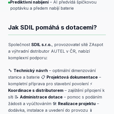
Prediktivní nabíjení
– AI předvídá špičkovou
poptávku a předem nabíjí baterie
Jak SDIL pomáhá s dotacemi?
Společnost
SDIL s.r.o.
, provozovatel sítě ZAspot
a výhradní distributor AUTEL v ČR, nabízí
komplexní podporu:
🔧
Technický návrh
– optimální dimenzování
stanice a baterie 📋
Projektová dokumentace
–
kompletní příprava pro stavební povolení ⚡
Koordinace s distributorem
– zajištění připojení k
síti 📝
Administrace dotace
– pomoc s podáním
žádosti a vyúčtováním 🛠️
Realizace projektu
–
dodávka, instalace a uvedení do provozu 📱