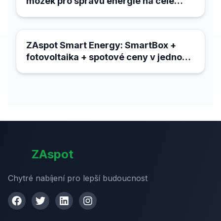
mozek pro správu energie na celé
lokalitě
18. března 2026
ZAspot Smart Energy: SmartBox +
fotovoltaika + spotové ceny v jednom
systému
ZAspot
Chytré nabíjení pro lepší budoucnost