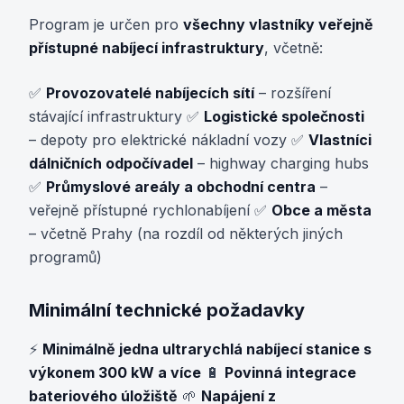
Program je určen pro
všechny vlastníky veřejně
přístupné nabíjecí infrastruktury
, včetně:
✅
Provozovatelé nabíjecích sítí
– rozšíření
stávající infrastruktury ✅
Logistické společnosti
– depoty pro elektrické nákladní vozy ✅
Vlastníci
dálničních odpočívadel
– highway charging hubs
✅
Průmyslové areály a obchodní centra
–
veřejně přístupné rychlonabíjení ✅
Obce a města
– včetně Prahy (na rozdíl od některých jiných
programů)
Minimální technické požadavky
⚡
Minimálně jedna ultrarychlá nabíjecí stanice s
výkonem 300 kW a více
🔋
Povinná integrace
bateriového úložiště
🌱
Napájení z