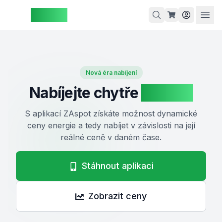
ZAspot
Košík
Nová éra nabíjení
Nabíjejte chytře
ZAspot
Košík je
prázdný
S aplikací ZAspot získáte možnost dynamické
ceny energie a tedy nabíjet v závislosti na její
rohlédněte
reálné ceně v daném čase.
si naše
produkty
Stáhnout aplikaci
Zobrazit ceny