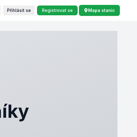
Přihlásit se
Registrovat se
Mapa stanic
níky