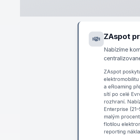
ZAspot pr
Nabízíme kompl
centralizovan
ZAspot poskytu
elektromobilitu
a eRoaming pře
sítí po celé E
rozhraní. Nabíz
Enterprise (21–
malým procentem
flotilou elektr
reporting nákla