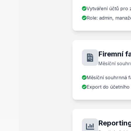
Vytváření účtů pro
Role: admin, manažer
Firemní f
Měsíční souhrn
Měsíční souhrnná f
Export do účetního
Reporting