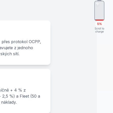
5%
Scroll to
charge
c přes protokol OCPP,
avujete z jednoho
kých sítí.
ěsíčně + 4 % z
 2,5 %) a Fleet (50 a
 náklady.