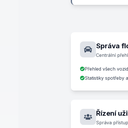
Správa flo
Centrální přehl
Přehled všech vozid
Statistiky spotřeby 
Řízení už
Správa přístu