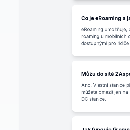
Co je eRoaming a j
eRoaming umožňuje, ab
roaming u mobilních op
dostupnými pro řidiče 
Můžu do sítě ZAspot
Ano. Vlastní stanice p
můžete omezit jen na 
DC stanice.
Jak funguje firemní