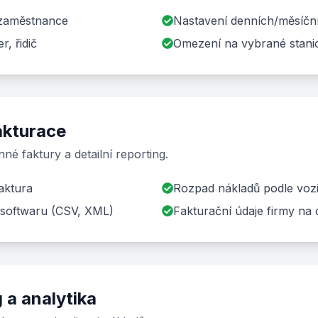
 zaměstnance
Nastavení denních/měsíční
, řidič
Omezení na vybrané stani
akturace
né faktury a detailní reporting.
aktura
Rozpad nákladů podle vozid
 softwaru (CSV, XML)
Fakturační údaje firmy na
 a analytika