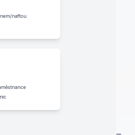
ínem/naftou
zaměstnance
nic