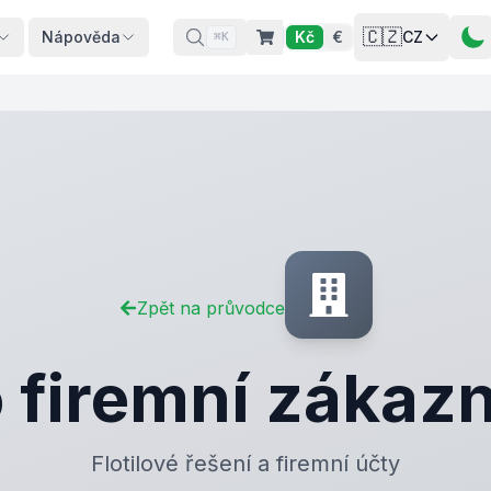
🇨🇿
Nápověda
Kč
€
CZ
⌘K
Zpět na průvodce
 firemní zákaz
Flotilové řešení a firemní účty