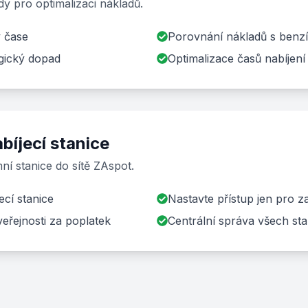
dy pro optimalizaci nákladů.
v čase
Porovnání nákladů s benz
gický dopad
Optimalizace časů nabíjení
abíjecí stanice
mní stanice do sítě ZAspot.
jecí stanice
Nastavte přístup jen pro 
eřejnosti za poplatek
Centrální správa všech sta