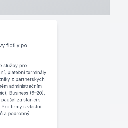
y flotily po
é služby pro
í, platební terminály
zníky z partnerských
dném administračním
nic), Business (6–20),
 paušál za stanici s
Pro firmy s vlastní
elů a podrobný