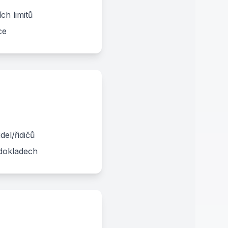
ch limitů
ce
el/řidičů
 dokladech