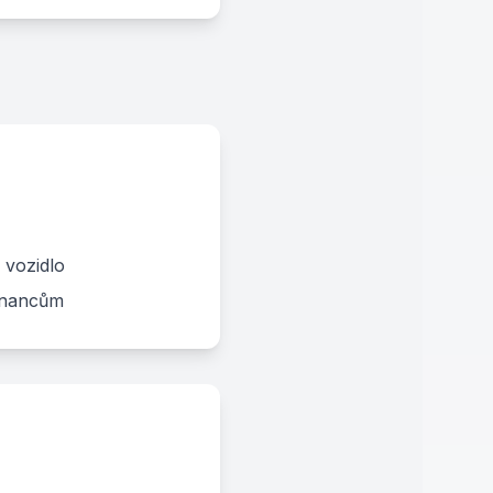
 vozidlo
stnancům