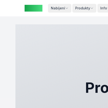
ZAspot
Košík
Nabíjení
Produkty
Info
Košík je
prázdný
rohlédněte
si naše
produkty
Pro