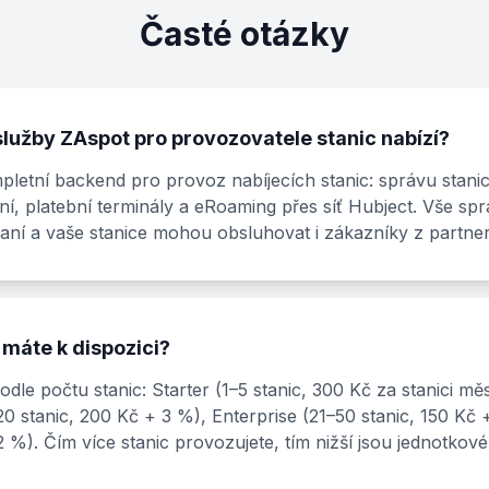
Časté otázky
lužby ZAspot pro provozovatele stanic nabízí?
letní backend pro provoz nabíjecích stanic: správu stani
í, platební terminály a eRoaming přes síť Hubject. Vše spr
aní a vaše stanice mohou obsluhovat i zákazníky z partners
 máte k dispozici?
podle počtu stanic: Starter (1–5 stanic, 300 Kč za stanici m
0 stanic, 200 Kč + 3 %), Enterprise (21–50 stanic, 150 Kč +
2 %). Čím více stanic provozujete, tím nižší jsou jednotkové