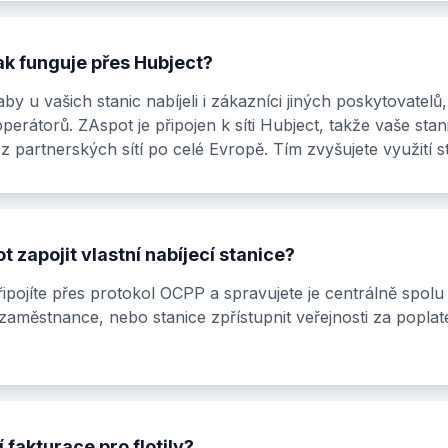
ak funguje přes Hubject?
y u vašich stanic nabíjeli i zákazníci jiných poskytovatel
erátorů. ZAspot je připojen k síti Hubject, takže vaše sta
z partnerských sítí po celé Evropě. Tím zvyšujete využití sta
 zapojit vlastní nabíjecí stanice?
řipojíte přes protokol OCPP a spravujete je centrálně spolu 
zaměstnance, nebo stanice zpřístupnit veřejnosti za popla
 fakturace pro flotily?