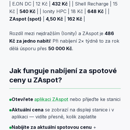
| E.ON DC | 12 Kč |
432 Kč
| | Shell Recharge | 15
Kč |
540 Kč
| | Ionity HPC | 18 Kč |
648 Kč
| |
ZAspot (spot)
|
4,50 Kč
|
162 Kč
|
Rozdíl mezi nejdražším (Ionity) a ZAspot je
486
Kč za jedno nabití
! Při nabíjení 2× týdně to za rok
dělá úsporu přes
50 000 Kč
.
Jak funguje nabíjení za spotové
ceny u ZAspot?
Otevřete
aplikaci ZAspot
nebo přijeďte ke stanici
Aktuální cena
se zobrazí na displeji stanice i v
aplikaci — vidíte přesně, kolik zaplatíte
Nabíjíte za aktuální spotovou cenu
+