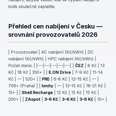
kolik skutečně zaplatíte.
Přehled cen nabíjení v Česku —
srovnání provozovatelů 2026
| Provozovatel | AC nabíjení (Kč/kWh) | DC
nabíjení (Kč/kWh) | HPC nabíjení (Kč/kWh) |
Počet stanic | |---|---|---|---|---| |
ČEZ
| 8 Kč | 13
Kč | 18 Kč | 350+ | |
E.ON Drive
| 7–9 Kč | 11–14
Kč | — | 520+ | |
PRE
| 6–8 Kč | 12–15 Kč | — |
709+ (Praha) | |
Ionity
| — | 12–15 Kč | 18–21 Kč |
15+ | |
Shell Recharge
| 12 Kč | 15 Kč | 15 Kč |
200+ | |
ZAspot
|
3–6 Kč
|
3–6 Kč
|
3–6 Kč
| 10+ |