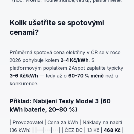
(noc, víkend, hodně slunce/větru), platíte méně.
Kolik ušetříte se spotovými
cenami?
Průměrná spotová cena elektřiny v ČR se v roce
2026 pohybuje kolem
2–4 Kč/kWh
. S
platformovým poplatkem ZAspot zaplatíte typicky
3–6 Kč/kWh
— tedy až o
60–70 % méně
než u
konkurence.
Příklad: Nabíjení Tesly Model 3 (60
kWh baterie, 20–80 %)
| Provozovatel | Cena za kWh | Náklady na nabití
(36 kWh) | |---|---|---| | ČEZ DC | 13 Kč |
468 Kč
|