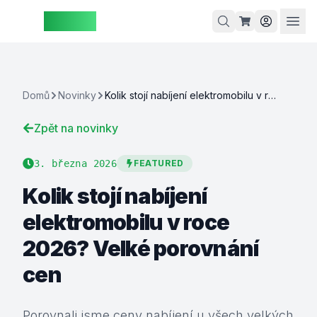
ZAspot
Košík
Domů
Novinky
Kolik stojí nabíjení elektromobilu v roce 2026? Velké porovnání cen
Zpět na novinky
Košík je
prázdný
3. března 2026
FEATURED
rohlédněte
Kolik stojí nabíjení
si naše
produkty
elektromobilu v roce
2026? Velké porovnání
cen
Porovnali jsme ceny nabíjení u všech velkých