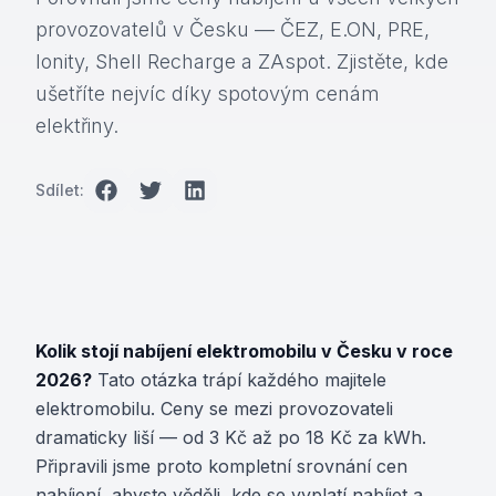
provozovatelů v Česku — ČEZ, E.ON, PRE,
Ionity, Shell Recharge a ZAspot. Zjistěte, kde
ušetříte nejvíc díky spotovým cenám
elektřiny.
Sdílet:
Kolik stojí nabíjení elektromobilu v Česku v roce
2026?
Tato otázka trápí každého majitele
elektromobilu. Ceny se mezi provozovateli
dramaticky liší — od 3 Kč až po 18 Kč za kWh.
Připravili jsme proto kompletní srovnání cen
nabíjení, abyste věděli, kde se vyplatí nabíjet a