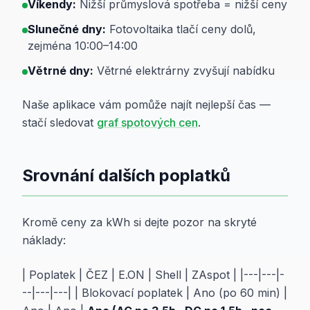
Víkendy:
Nižší průmyslová spotřeba = nižší ceny
Slunečné dny:
Fotovoltaika tlačí ceny dolů,
zejména 10:00–14:00
Větrné dny:
Větrné elektrárny zvyšují nabídku
Naše aplikace vám pomůže najít nejlepší čas —
stačí sledovat
graf spotových cen
.
Srovnání dalších poplatků
Kromě ceny za kWh si dejte pozor na skryté
náklady:
| Poplatek | ČEZ | E.ON | Shell | ZAspot | |---|---|-
--|---|---| | Blokovací poplatek | Ano (po 60 min) |