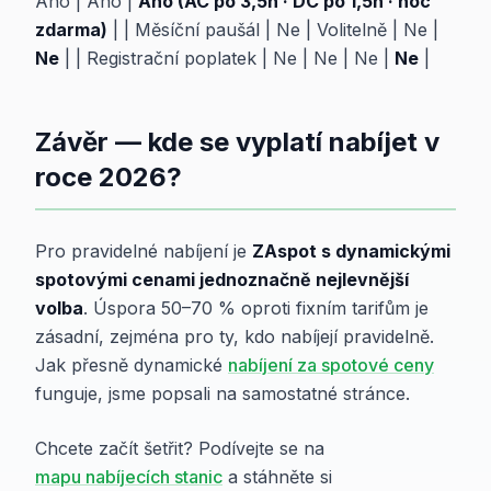
Ano | Ano |
Ano (AC po 3,5h · DC po 1,5h · noc
zdarma)
| | Měsíční paušál | Ne | Volitelně | Ne |
Ne
| | Registrační poplatek | Ne | Ne | Ne |
Ne
|
Závěr — kde se vyplatí nabíjet v
roce 2026?
Pro pravidelné nabíjení je
ZAspot s dynamickými
spotovými cenami jednoznačně nejlevnější
volba
. Úspora 50–70 % oproti fixním tarifům je
zásadní, zejména pro ty, kdo nabíjejí pravidelně.
Jak přesně dynamické
nabíjení za spotové ceny
funguje, jsme popsali na samostatné stránce.
Chcete začít šetřit? Podívejte se na
mapu nabíjecích stanic
a stáhněte si