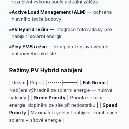
rozdělení výkonu podle aktuální zátěže
Active Load Management (ALM)
— ochrana
hlavního jističe budovy
PV Hybrid režim
— integrace fotovoltaiky pro
nabíjení solární energií
Plný EMS režim
— kompletní správa včetně
bateriového úložiště
Režimy PV Hybrid nabíjení
| Režim | Popis | |-------|-------| |
Full Green
|
Nabíjení výhradně ze solární energie — nulové
náklady | |
Green Priority
| Priorita solární
energie, doplnění ze sítě při nedostatku | |
Speed
Priority
| Maximální rychlost nabíjení, kombinace
solární + síťové energie |