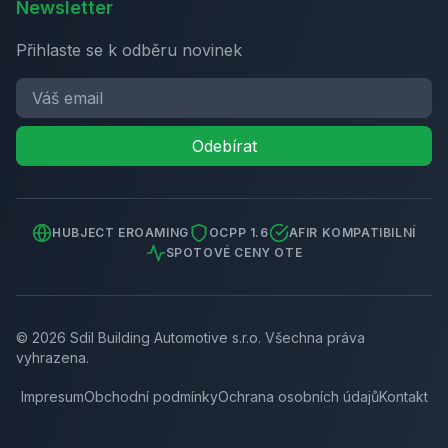
Newsletter
Přihlaste se k odběru novinek
Odebírat
HUBJECT EROAMING
OCPP 1.6
AFIR KOMPATIBILNÍ
SPOTOVÉ CENY OTE
©
2026
Sdil Building Automotive s.r.o.
Všechna práva
vyhrazena.
Impresum
Obchodní podmínky
Ochrana osobních údajů
Kontakt