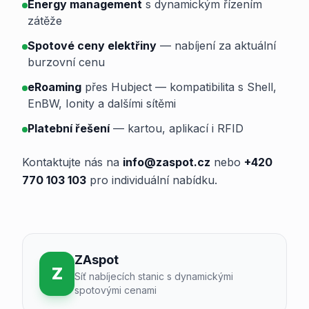
Energy management
s dynamickým řízením
zátěže
Spotové ceny elektřiny
— nabíjení za aktuální
burzovní cenu
eRoaming
přes Hubject — kompatibilita s Shell,
EnBW, Ionity a dalšími sítěmi
Platební řešení
— kartou, aplikací i RFID
Kontaktujte nás na
info@zaspot.cz
nebo
+420
770 103 103
pro individuální nabídku.
ZAspot
Z
Síť nabíjecích stanic s dynamickými
spotovými cenami