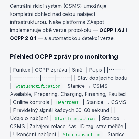
Centrální řídicí systém (CSMS) umožňuje
kompletní dohled nad celou nabíjecí
infrastrukturou. Naše platforma ZAspot
implementuje obě verze protokolu —
OCPP 1.6J
i
OCPP 2.0.1
— s automatickou detekcí verze.
Přehled OCPP zpráv pro monitoring
| Funkce | OCPP zpráva | Směr | Popis | |--------
|-------------|------|-------| | Stav dobíjecího bodu
|
| Stanice → CSMS |
StatusNotification
Available, Preparing, Charging, Finishing, Faulted |
| Online kontrola |
| Stanice → CSMS
Heartbeat
| Pravidelný signál každých 30–60 sekund | |
Údaje o nabíjení |
| Stanice →
StartTransaction
CSMS | Zahájení relace: čas, ID tag, stav měřiče |
| Ukončení nabíjení |
| Stanice
StopTransaction