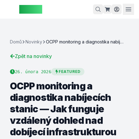
ZAspot
Košík
Domů
Novinky
OCPP monitoring a diagnostika nabíjecích stanic — Jak funguje vzdálený dohled nad dobíjecí infrastrukturou
Zpět na novinky
Košík je
prázdný
26. února 2026
FEATURED
rohlédněte
OCPP monitoring a
si naše
produkty
diagnostika nabíjecích
stanic — Jak funguje
vzdálený dohled nad
dobíjecí infrastrukturou