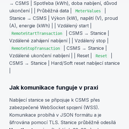
→ CSMS | Spotřeba (kWh), doba nabíjení, důvod
ukončení | | Průběžná data |
|
MeterValues
Stanice → CSMS | Výkon (kW), napětí (V), proud
(A), energie (kWh) | | Vzdálený start |
| CSMS → Stanice |
RemoteStartTransaction
Vzdálené zahájení nabíjení | | Vzdálený stop |
| CSMS → Stanice |
RemoteStopTransaction
Vzdálené ukončení nabíjení | | Reset |
|
Reset
CSMS → Stanice | Hard/Soft reset nabíjecí stanice
|
Jak komunikace funguje v praxi
Nabíjecí stanice se připojuje k CSMS přes
zabezpečené WebSocket spojení (WSS).
Komunikace probíhá v JSON formátu a je
šifrována pomocí TLS. Stanice průběžně odesílá