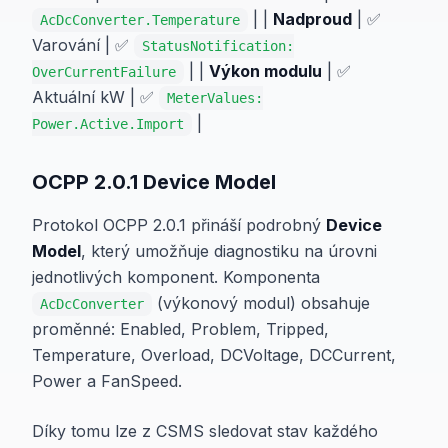
| |
Nadproud
| ✅
AcDcConverter.Temperature
Varování | ✅
StatusNotification:
| |
Výkon modulu
| ✅
OverCurrentFailure
Aktuální kW | ✅
MeterValues:
|
Power.Active.Import
OCPP 2.0.1 Device Model
Protokol OCPP 2.0.1 přináší podrobný
Device
Model
, který umožňuje diagnostiku na úrovni
jednotlivých komponent. Komponenta
(výkonový modul) obsahuje
AcDcConverter
proměnné: Enabled, Problem, Tripped,
Temperature, Overload, DCVoltage, DCCurrent,
Power a FanSpeed.
Díky tomu lze z CSMS sledovat stav každého