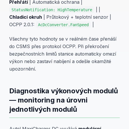
Přehřátí
| Automatická ochrana |
| |
StatusNotification: HighTemperature
Chladicí okruh
| Průtokový + teplotní senzor |
OCPP 2.0.1:
|
AcDcConverter.FanSpeed
Všechny tyto hodnoty se v reálném čase přenáší
do CSMS přes protokol OCPP. Při překročení
bezpečnostních limitů stanice automaticky omezí
výkon nebo zastaví nabíjení a odešle okamžité
upozornění.
Diagnostika výkonových modulů
— monitoring na úrovni
jednotlivých modulů
Autel MaxiCharger DC využívá
modulární