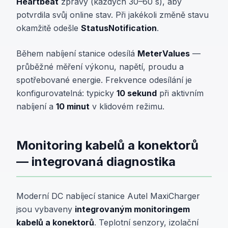
Heartbeat
zprávy (každých 30–60 s), aby
potvrdila svůj online stav. Při jakékoli změně stavu
okamžitě odešle
StatusNotification
.
Během nabíjení stanice odesílá
MeterValues
—
průběžné měření výkonu, napětí, proudu a
spotřebované energie. Frekvence odesílání je
konfigurovatelná: typicky
10 sekund
při aktivním
nabíjení a
10 minut
v klidovém režimu.
Monitoring kabelů a konektorů
— integrovaná diagnostika
Moderní DC nabíjecí stanice Autel MaxiCharger
jsou vybaveny
integrovaným monitoringem
kabelů a konektorů
. Teplotní senzory, izolační