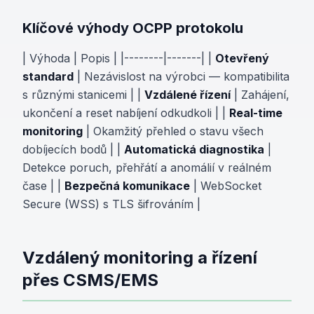
Klíčové výhody OCPP protokolu
| Výhoda | Popis | |--------|-------| |
Otevřený
standard
| Nezávislost na výrobci — kompatibilita
s různými stanicemi | |
Vzdálené řízení
| Zahájení,
ukončení a reset nabíjení odkudkoli | |
Real-time
monitoring
| Okamžitý přehled o stavu všech
dobíjecích bodů | |
Automatická diagnostika
|
Detekce poruch, přehřátí a anomálií v reálném
čase | |
Bezpečná komunikace
| WebSocket
Secure (WSS) s TLS šifrováním |
Vzdálený monitoring a řízení
přes CSMS/EMS