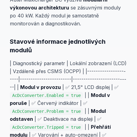
výkonovou architekturu
se zásuvnými moduly
po 40 kW. Každý modul je samostatně
monitorován a diagnostikován.
Stavové informace jednotlivých
modulů
| Diagnostický parametr | Lokální zobrazení (LCD)
| Vzdáleně přes CSMS (OCPP) | |------------------
----|------------------------|-------------------------
--| |
Modul v provozu
| ✅ 21,5" LCD displej | ✅
| |
Modul v
AcDcConverter.Enabled = true
poruše
| ✅ Červený indikátor | ✅
| |
Modul
AcDcConverter.Problem = true
odstaven
| ✅ Deaktivace na displeji | ✅
| |
Přehřátí
AcDcConverter.Tripped = true
modulu
| ✅ Varování + auto-omezení | ✅