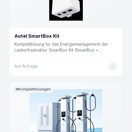
Autel SmartBox Kit
Komplettlösung für das Energiemanagement der
Ladeinfrastruktur. SmartBox Kit (SmartBox +
SmartSensor + CT) steuert bis zu 200+ Ladepunkte
mit dynamischem Lastmanagement (DLB) und
Auf Anfrage
→
adaptivem Lastmanagement (ALM). Drahtlose Wi-
SUN-Kommunikation bis 1 km, kompatibel mit PV und
BESS.
Komplettlösungen