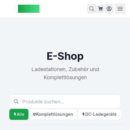
ZAspot
Warenkorb
E-Shop
arenkorb
ist leer
Ladestationen, Zubehör und
Entdecken
Komplettlösungen
ie unsere
Produkte
Alle
Komplettlösungen
DC-Ladegeräte