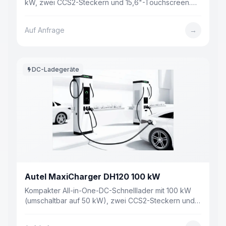
kW, zwei CCS2-Steckern und 15,6"-Touchscreen.
Nur 250 mm Bautiefe.
Auf Anfrage
→
DC-Ladegeräte
Autel MaxiCharger DH120 100 kW
Kompakter All-in-One-DC-Schnelllader mit 100 kW
(umschaltbar auf 50 kW), zwei CCS2-Steckern und
8"-Display. Nur 250 mm Bautiefe.