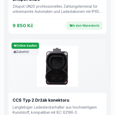
ZAspot UN20 professionelles Zahlungsterminal für
unbemannte Automaten und Ladestationen mit IP65-
Schutz. Arbeitet mit dem ZAspot.cz-Backend, Geld
geht direkt an den Betreiber.
9 850 Kč
In den Warenkorb
Online kaufen
Zubehör
CCS Typ 2 Držák konektoru
Langlebiger Ladesteckerhalter aus hochwertigem
Kunststoff, kompatibel mit IEC 62196-3.