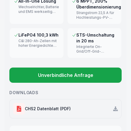
All-In-One Lösung
6 MPPT, 200%
Überdimensionierung
Wechselrichter, Batterie
und EMS werkseitig
Strangstrom 22,5 A für
vorinstalliert – kein
Hochleistungs-PV-
Aufbau vor Ort.
Module (210).
LiFePO4 100,3 kWh
STS-Umschaltung
in 20 ms
C&I 280-Ah-Zellen mit
hoher Energiedichte
Integrierte On-
und langer
Grid/Off-Grid-
Lebensdauer.
Umschaltung ohne
Unterbrechung.
Unverbindliche Anfrage
DOWNLOADS
CHS2 Datenblatt (PDF)