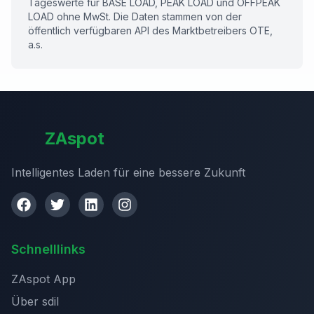
Tageswerte für BASE LOAD, PEAK LOAD und OFFPEAK
LOAD ohne MwSt. Die Daten stammen von der
öffentlich verfügbaren API des Marktbetreibers OTE,
a.s.
ZAspot
Intelligentes Laden für eine bessere Zukunft
Schnelllinks
ZAspot App
Über sdil