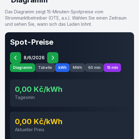
Das Diagramm zeigt 15-Minuten-Spotpreise vom
Strommarktbetreiber (OTE, a.s.). Wählen Sie einen Zeitraum
und sehen Sie, wann sich das Laden lohnt.
Spot-Preise
8/6/2026
Diagramm
Tabelle
kWh
MWh
60 min
15 min
0,00 Kč/kWh
Tagesmin
0,00 Kč/kWh
Aktueller Preis