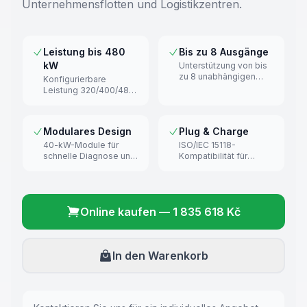
Unternehmensflotten und Logistikzentren.
Leistung bis 480
Bis zu 8 Ausgänge
kW
Unterstützung von bis
zu 8 unabhängigen
Konfigurierbare
CCS2-DC-Steckern.
Leistung 320/400/480
kW für Ultra-
Schnellladen.
Modulares Design
Plug & Charge
40-kW-Module für
ISO/IEC 15118-
schnelle Diagnose und
Kompatibilität für
minimale Ausfallzeiten.
nahtloses Laden.
Online kaufen
—
1 835 618 Kč
In den Warenkorb