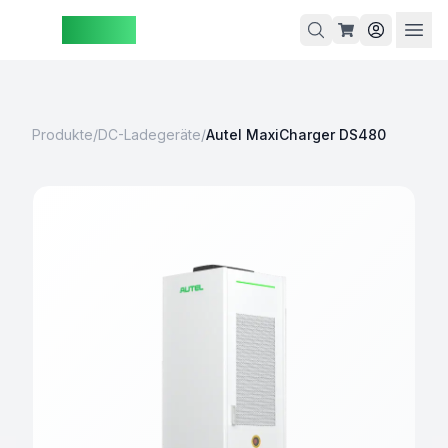
ZAspot
Warenkorb
Produkte
/
DC-Ladegeräte
/
Autel MaxiCharger DS480
arenkorb
ist leer
Entdecken
ie unsere
Produkte