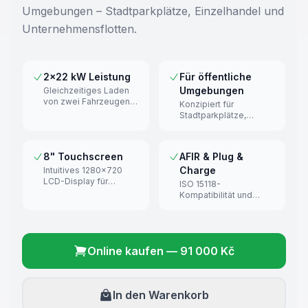
Umgebungen – Stadtparkplätze, Einzelhandel und
Unternehmensflotten.
2×22 kW Leistung
Für öffentliche
Umgebungen
Gleichzeitiges Laden
von zwei Fahrzeugen
Konzipiert für
mit voller Leistung an
Stadtparkplätze,
jedem Port.
Einzelhandel, Flotten
und Parkhäuser.
8" Touchscreen
AFIR & Plug &
Charge
Intuitives 1280×720
LCD-Display für
ISO 15118-
einfache Bedienung.
Kompatibilität und
AFIR-Standard für EU-
Gesetzgebung.
Online kaufen
—
91 000 Kč
In den Warenkorb