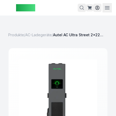
ZAspot
Warenkorb
Produkte
/
AC-Ladegeräte
/
Autel AC Ultra Street 2×22kW
arenkorb
ist leer
Entdecken
ie unsere
Produkte