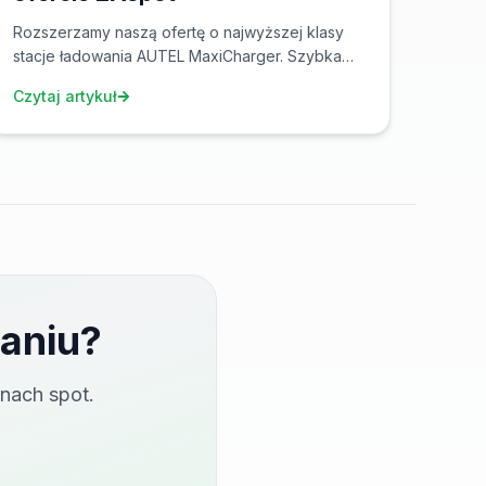
Rozszerzamy naszą ofertę o najwyższej klasy
stacje ładowania AUTEL MaxiCharger. Szybka
ładowarka DC do 240kW i ładowarka AC
Czytaj artykuł
2x22kW.
aniu?
nach spot.