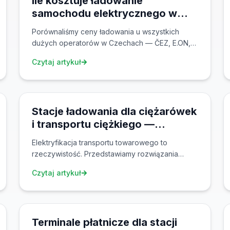
Ile kosztuje ładowanie
samochodu elektrycznego w
2026? Wielkie porównanie cen
Porównaliśmy ceny ładowania u wszystkich
dużych operatorów w Czechach — ČEZ, E.ON,
PRE, Ionity, Shell Recharge i ZAspot. Sprawdź,
Czytaj artykuł
gdzie zaoszczędzisz najwięcej dzięki cenom
spot.
26 lut 2026
Stacje ładowania dla ciężarówek
i transportu ciężkiego —
Megawatowe ładowanie MCS
Elektryfikacja transportu towarowego to
dla elektrycznych pojazdów
rzeczywistość. Przedstawiamy rozwiązania
użytkowych
ładowania dla ciężarówek, autobusów i flot o
Czytaj artykuł
mocy do 1,2 MW — od planowania infrastruktury
przez złącza MCS po inteligentne zarządzanie
26 sty 2026
energią i dynamiczne ceny spot.
Terminale płatnicze dla stacji