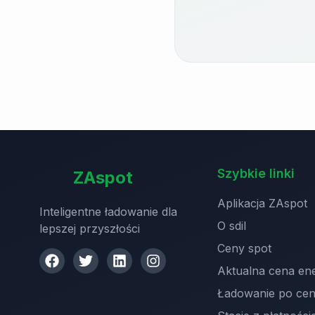
Szybkie linki
ZAspot
Aplikacja ZAspot
Inteligentne ładowanie dla
O sdil
lepszej przyszłości
Ceny spot
Aktualna cena ene
Ładowanie po cen