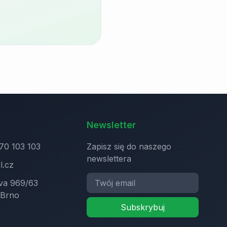
Newsletter
70 103 103
Zapisz się do naszego
newslettera
l.cz
va 969/63
 Brno
Subskrybuj