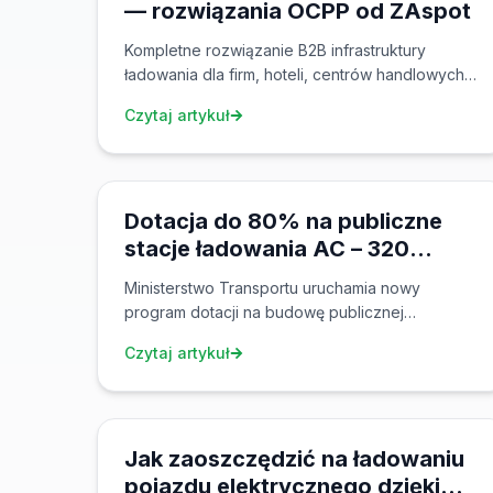
— rozwiązania OCPP od ZAspot
Kompletne rozwiązanie B2B infrastruktury
ładowania dla firm, hoteli, centrów handlowych i
budynków mieszkalnych. Backend OCPP,
Czytaj artykuł
zarządzanie flotą, ceny spot i eRoaming w
jednym pakiecie.
13 gru 2025
Dotacja do 80% na publiczne
stacje ładowania AC – 320
milionów CZK do wykorzystania!
Ministerstwo Transportu uruchamia nowy
program dotacji na budowę publicznej
infrastruktury ładowania. Miasta, gminy i firmy
Czytaj artykuł
mogą uzyskać zwrot do 80% kosztów. Wnioski
od października 2025!
8 lis 2025
Jak zaoszczędzić na ładowaniu
pojazdu elektrycznego dzięki