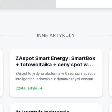
km. 4 modele komerc
INNE ARTYKUŁY
18 mar 2026
ZAspot Smart Energy: SmartBox
+ fotowoltaika + ceny spot w
jednym systemie
ZAspot to jedyna platforma w Czechach laczaca
inteligentne ladowanie z dynamicznymi cenami
spot, SmartBox load management, integracja
Czytaj artykuł
fotowoltaiki i energia spolecznosciowa. Oblicz
swoje oszczednosci — do 45% kosztow
3 mar 2026
ladowania.