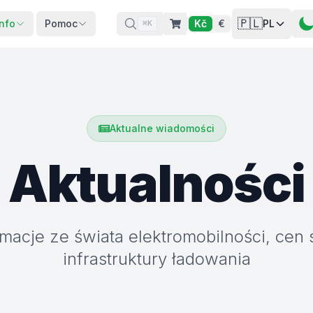
🇵🇱
Info
Pomoc
Kč
€
PL
⌘K
Aktualne wiadomości
Aktualności
rmacje ze świata elektromobilności, cen s
infrastruktury ładowania