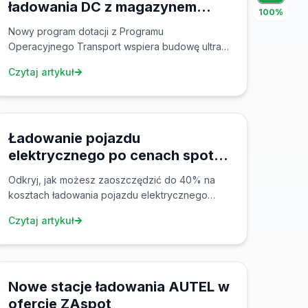
ładowania DC z magazynem
100%
energii – Wnioski do 31 marca
Nowy program dotacji z Programu
2026!
Operacyjnego Transport wspiera budowę ultra
szybkich stacji ładowania z magazynem energii.
Czytaj artykuł
Uzyskaj do 900 000 CZK na stację + 13 000
CZK/kWh na baterie. Idealne dla miejsc
10 lis 2025
odpoczynku przy autostradach i centrów
logistycznych!
Ładowanie pojazdu
elektrycznego po cenach spot w
2025 – Kompletny przewodnik
Odkryj, jak możesz zaoszczędzić do 40% na
kosztach ładowania pojazdu elektrycznego
dzięki dynamicznym cenom spot energii
Czytaj artykuł
elektrycznej. Dowiedz się, kiedy ładować i jak
wykorzystać sieć ZAspot.
18 paź 2025
Nowe stacje ładowania AUTEL w
ofercie ZAspot