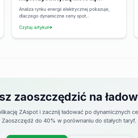
ładowania pojazdów
Analiza rynku energii elektrycznej pokazuje,
elektrycznych w 2025
dlaczego dynamiczne ceny spot
rewolucjonizują ekonomię e-mobilności.
Czytaj artykuł
Dowiedz się, jak wykorzystać zliberalizowany
rynek energii.
sz zaoszczędzić na ładow
plikację ZAspot i zacznij ładować po dynamicznych ce
Zaoszczędź do 40% w porównaniu do stałych taryf.