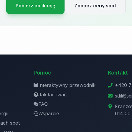
Pobierz aplikację
Zobacz ceny spot
Pomoc
Kontakt
Interaktywny przewodnik
+420 7
Jak ładować
sdil@sdi
FAQ
Franzo
rgii
Wsparcie
614 00
ach spot