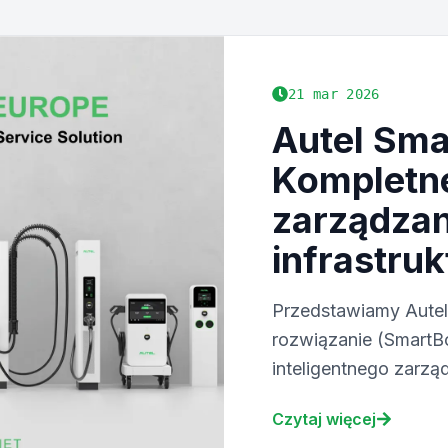
21 mar 2026
Autel Sma
Kompletne
zarządzan
infrastru
Przedstawiamy Autel
rozwiązanie (SmartB
inteligentnego zarz
Dynamiczne zarządza
Czytaj więcej
zarządzanie i bezp