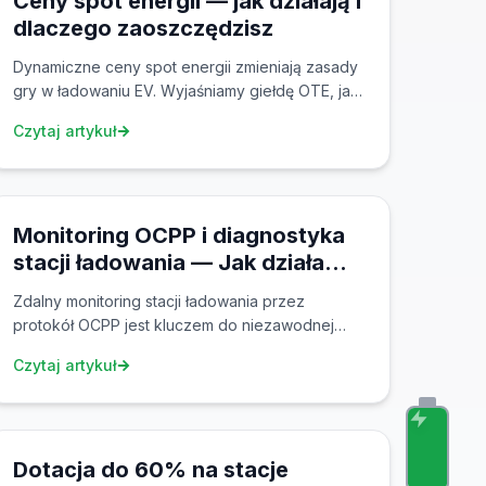
Ceny spot energii — jak działają i
dlaczego zaoszczędzisz
Dynamiczne ceny spot energii zmieniają zasady
gry w ładowaniu EV. Wyjaśniamy giełdę OTE, jak
powstają ceny i dlaczego z ZAspot
Czytaj artykuł
zaoszczędzisz do 70%.
26 lut 2026
Monitoring OCPP i diagnostyka
stacji ładowania — Jak działa
zdalny nadzór nad infrastrukturą
Zdalny monitoring stacji ładowania przez
ładowania
protokół OCPP jest kluczem do niezawodnej
eksploatacji. Dowiedz się, jak działa diagnostyka
Czytaj artykuł
modułów mocy, monitoring kabli i złączy oraz
system zarządzania energią (EMS) dla
25 sty 2026
infrastruktury ładowania.
Dotacja do 60% na stacje