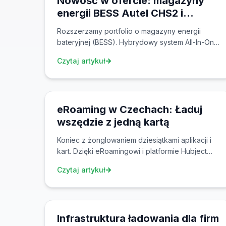
Nowość w ofercie: magazyny
energii BESS Autel CHS2 i
MaxiESS ESA500
Rozszerzamy portfolio o magazyny energii
bateryjnej (BESS). Hybrydowy system All-In-One
Autel CHS2 o pojemności 100 kWh i
Czytaj artykuł
przemysłowy MaxiESS ESA500 skalowalny do 2
MWh — idealny dla stacji ładowania, fotowoltaiki
27 lut 2026
i obiektów komercyjnych.
eRoaming w Czechach: Ładuj
wszędzie z jedną kartą
Koniec z żonglowaniem dziesiątkami aplikacji i
kart. Dzięki eRoamingowi i platformie Hubject
możesz ładować na tysiącach stacji w całej
Czytaj artykuł
Europie z jednym kontem.
24 lut 2026
Infrastruktura ładowania dla firm