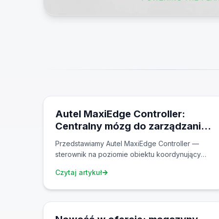
21 mar 2026
Autel MaxiEdge Controller:
Centralny mózg do zarządzania
energią na całym obiekcie
Przedstawiamy Autel MaxiEdge Controller —
sterownik na poziomie obiektu koordynujący
fotowoltaikę, magazyny energii i ładowarki EV z
Czytaj artykuł
jednego punktu. Cztery modele
(EMU300/EMU600) na rynki EU i NA z 8x RS485,
5 mar 2026
4G LTE i zdalnym zarządzaniem.