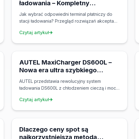
ładowania – Kompletny
przewodnik po akceptacji kart w
Jak wybrać odpowiedni terminal płatniczy do
elektromobilności
stacji ładowania? Przegląd rozwiązań akceptacji
kart dla ładowarek EV – od płatności
Czytaj artykuł
zbliżeniowych przez NFC po kody QR. Dowiedz
się, dlaczego terminal płatniczy jest kluczowy
13 lis 2025
dla publicznych stacji ładowania.
AUTEL MaxiCharger DS600L –
Nowa era ultra szybkiego
ładowania z chłodzeniem cieczą
AUTEL przedstawia rewolucyjny system
ładowania DS600L z chłodzeniem cieczą i mocą
do 3 MW. Do 10 gniazd ładowania z jednej szafki
Czytaj artykuł
z wydajnością ponad 97% dzięki zarządzaniu
AI.
6 lis 2025
Dlaczego ceny spot są
najkorzystniejszą metodą