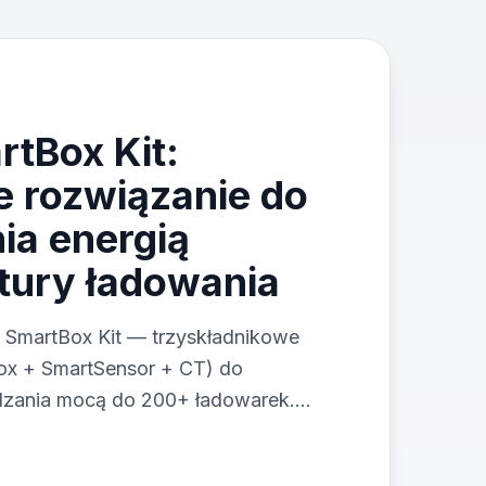
rtBox Kit:
 rozwiązanie do
ia energią
ktury ładowania
 SmartBox Kit — trzyskładnikowe
ox + SmartSensor + CT) do
ądzania mocą do 200+ ładowarek.
nie obciążeniem, adaptacyjne
rzewodowa komunikacja Wi-SUN do 1