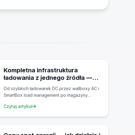
yjne na każdy scenariusz.
10 mar 2026
Kompletna infrastruktura
ładowania z jednego źródła —
ZAspot 2026
Od szybkich ładowarek DC przez wallboxy AC i
SmartBox load management po magazyny
energii, własny backend OCPP, ceny spot i
Czytaj artykuł
eRoaming — ZAspot oferuje wszystko dla
elektromobilności z jednego źródła.
1 mar 2026
Przedstawiamy kompletny przegląd produktów,
oprogramowania i pakietów na rok 2026.