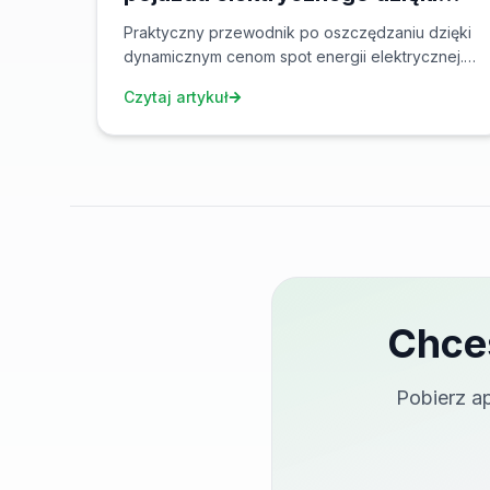
cenom spot
Praktyczny przewodnik po oszczędzaniu dzięki
dynamicznym cenom spot energii elektrycznej.
Dowiedz się, jak właściwie zaplanować
Czytaj artykuł
ładowanie pojazdu elektrycznego i
zaoszczędzić tysiące koron rocznie.
Chce
Pobierz a