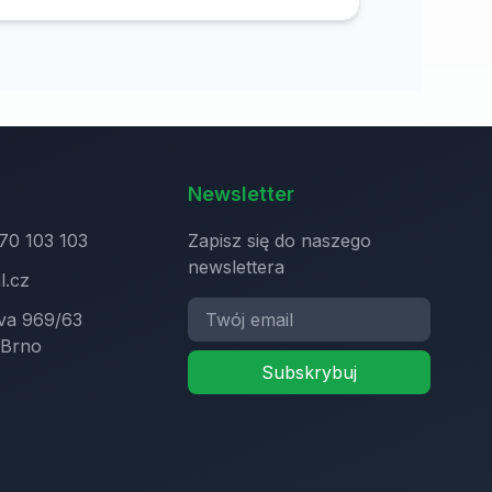
systemie
Newsletter
70 103 103
Zapisz się do naszego
newslettera
l.cz
va 969/63
 Brno
Subskrybuj