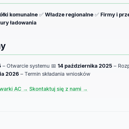
ółki komunalne
✅
Władze regionalne
✅
Firmy i pr
tury ładowania
ny
5
– Otwarcie systemu 📅
14 października 2025
– Rozp
ia 2026
– Termin składania wniosków
owarki AC →
Skontaktuj się z nami →