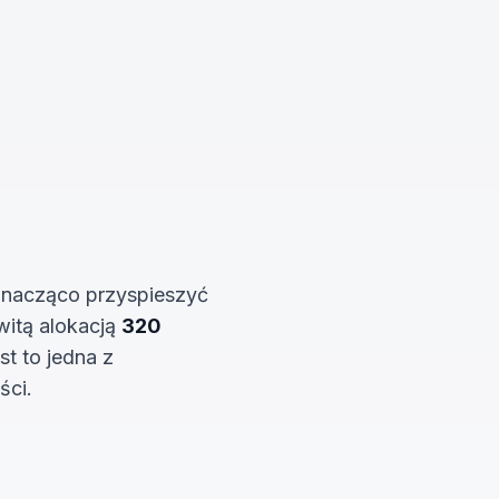
 znacząco przyspieszyć
witą alokacją
320
est to jedna z
ści.