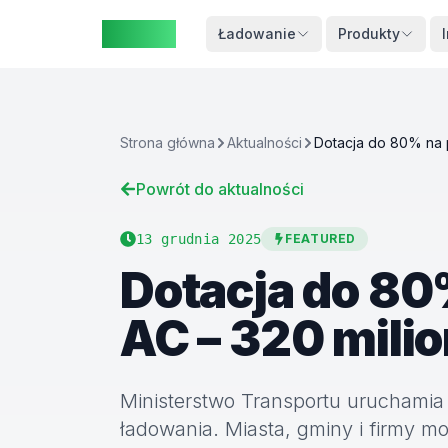
ZAspot
Koszyk
Ładowanie
Produkty
Strona główna
Aktualności
Powrót do aktualności
Koszyk
jest
pusty
13 grudnia 2025
FEATURED
Dotacja do 80
rzeglądaj
nasze
AC – 320 mili
produkty
Ministerstwo Transportu uruchamia 
ładowania. Miasta, gminy i firmy 