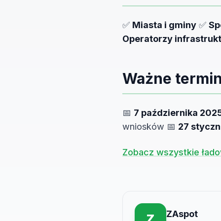
✅
Miasta i gminy
✅
Sp
Operatorzy infrastruk
Ważne termi
📅
7 października 202
wniosków 📅
27 styczn
Zobacz wszystkie ład
ZAspot
Z