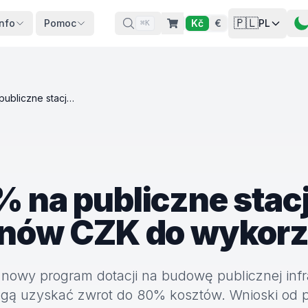
🇵🇱
Info
Pomoc
Kč
€
PL
⌘K
Dotacja do 80% na publiczne stacje ładowania AC – 320 milionów CZK do wykorzystania!
% na publiczne stac
onów CZK do wykorz
nowy program dotacji na budowę publicznej infr
mogą uzyskać zwrot do 80% kosztów. Wnioski od 