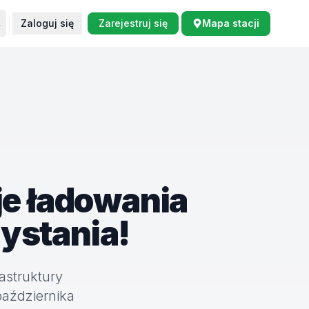
Zaloguj się
Zarejestruj się
Mapa stacji
je ładowania
ystania!
astruktury
października