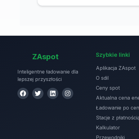
energią infrastruktury ładowania
Szybkie linki
ZAspot
Aplikacja ZAspot
Inteligentne ładowanie dla
O sdil
lepszej przyszłości
Ceny spot
Aktualna cena ene
Ładowanie po cen
Stacje z płatności
Kalkulator
Przewodniki