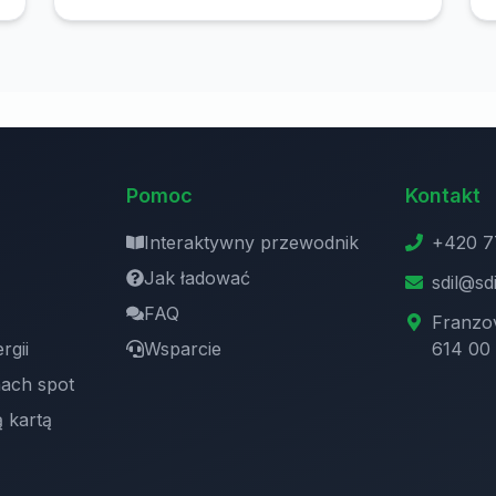
energią na całym obiekcie
Pomoc
Kontakt
Interaktywny przewodnik
+420 7
Jak ładować
sdil@sdi
FAQ
Franzo
rgii
Wsparcie
614 00
ach spot
ą kartą