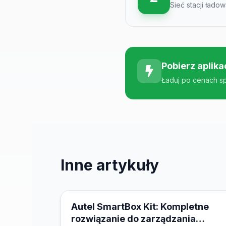
Sieć stacji łado
Pobierz aplika
Ładuj po cenach s
Inne artykuły
21 marca 2026
Autel SmartBox Kit: Kompletne
rozwiązanie do zarządzania