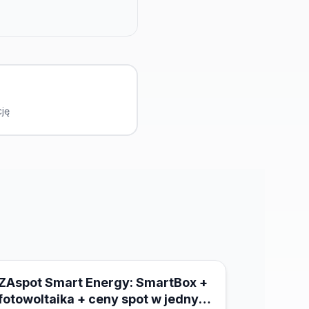
cję
18 marca 2026
ZAspot Smart Energy: SmartBox +
fotowoltaika + ceny spot w jednym