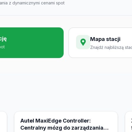
wania z dynamicznymi cenami spot
cję
Mapa stacji
pot
Znajdź najbliższą sta
21 marca 2026
Autel MaxiEdge Controller:
Centralny mózg do zarządzania