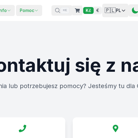
🇵🇱
Info
Pomoc
Kč
€
PL
⌘K
ontaktuj się z n
ia lub potrzebujesz pomocy? Jesteśmy tu dla 