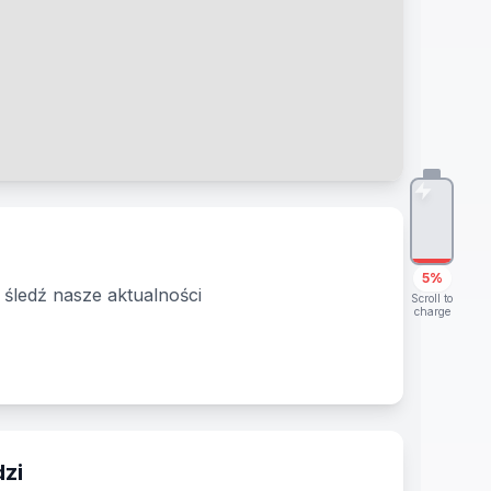
5%
 śledź nasze aktualności
Scroll to
charge
zi