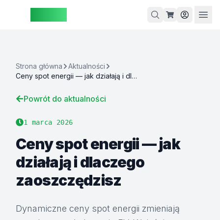
ZAspot
Koszyk
Strona główna
Aktualności
Ceny spot energii — jak działają i dlaczego zaoszczędzisz
Koszyk
Powrót do aktualności
jest
pusty
1 marca 2026
rzeglądaj
Ceny spot energii — jak
nasze
działają i dlaczego
produkty
zaoszczędzisz
Dynamiczne ceny spot energii zmieniają