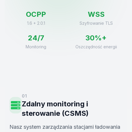
OCPP
WSS
1.6 + 2.0.1
Szyfrowanie TLS
24/7
30%+
Monitoring
Oszczędność energii
01
Zdalny monitoring i
sterowanie (CSMS)
Nasz system zarządzania stacjami ładowania