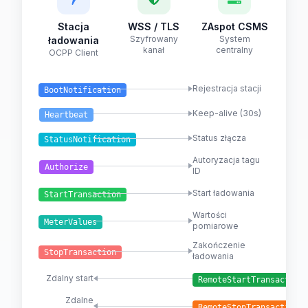
Stacja
WSS / TLS
ZAspot CSMS
Szyfrowany
System
ładowania
kanał
centralny
OCPP Client
Rejestracja stacji
BootNotification
Keep-alive (30s)
Heartbeat
Status złącza
StatusNotification
Autoryzacja tagu
Authorize
ID
Start ładowania
StartTransaction
Wartości
MeterValues
pomiarowe
Zakończenie
StopTransaction
ładowania
Zdalny start
RemoteStartTransaction
Zdalne
RemoteStopTransaction