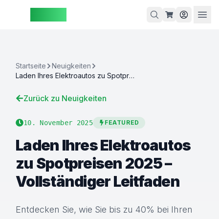
ZAspot
Warenkorb
Startseite
Neuigkeiten
Laden Ihres Elektroautos zu Spotpreisen 2025 – Vollständiger Leitfaden
arenkorb
Zurück zu Neuigkeiten
ist leer
10. November 2025
FEATURED
Entdecken
ie unsere
Laden Ihres Elektroautos
Produkte
zu Spotpreisen 2025 –
Vollständiger Leitfaden
Entdecken Sie, wie Sie bis zu 40% bei Ihren