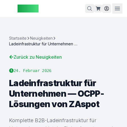
ZAspot
Warenkorb
Startseite
Neuigkeiten
Ladeinfrastruktur für Unternehmen — OCPP-Lösungen von ZAspot
arenkorb
Zurück zu Neuigkeiten
ist leer
24. Februar 2026
Entdecken
ie unsere
Ladeinfrastruktur für
Produkte
Unternehmen — OCPP-
Lösungen von ZAspot
Komplette B2B-Ladeinfrastruktur für