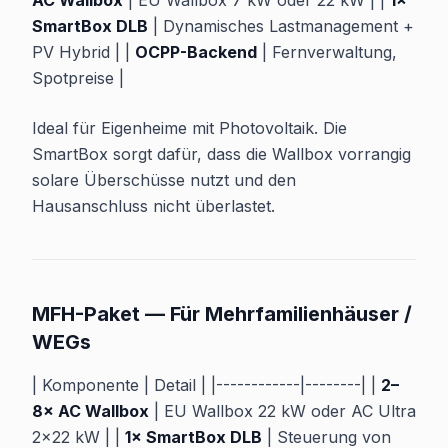
AC Wallbox
| EU Wallbox 7 kW oder 22 kW | |
1×
SmartBox DLB
| Dynamisches Lastmanagement +
PV Hybrid | |
OCPP-Backend
| Fernverwaltung,
Spotpreise |
Ideal für Eigenheime mit Photovoltaik. Die
SmartBox sorgt dafür, dass die Wallbox vorrangig
solare Überschüsse nutzt und den
Hausanschluss nicht überlastet.
MFH-Paket — Für Mehrfamilienhäuser /
WEGs
| Komponente | Detail | |------------|--------| |
2–
8× AC Wallbox
| EU Wallbox 22 kW oder AC Ultra
2×22 kW | |
1× SmartBox DLB
| Steuerung von