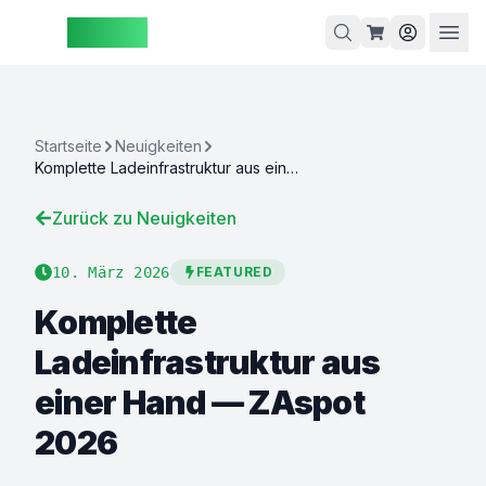
ZAspot
Warenkorb
Startseite
Neuigkeiten
Komplette Ladeinfrastruktur aus einer Hand — ZAspot 2026
arenkorb
Zurück zu Neuigkeiten
ist leer
10. März 2026
FEATURED
Entdecken
ie unsere
Komplette
Produkte
Ladeinfrastruktur aus
einer Hand — ZAspot
2026