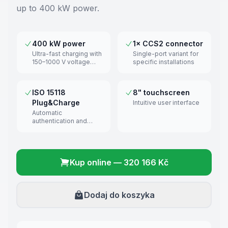
up to 400 kW power.
400 kW power
1× CCS2 connector
Ultra-fast charging with
Single-port variant for
150–1000 V voltage
specific installations
range
ISO 15118
8" touchscreen
Plug&Charge
Intuitive user interface
Automatic
authentication and
payment
Kup online
—
320 166 Kč
Dodaj do koszyka