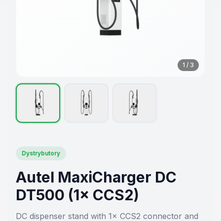
1
/
3
Dystrybutory
Autel MaxiCharger DC
DT500 (1× CCS2)
DC dispenser stand with 1× CCS2 connector and